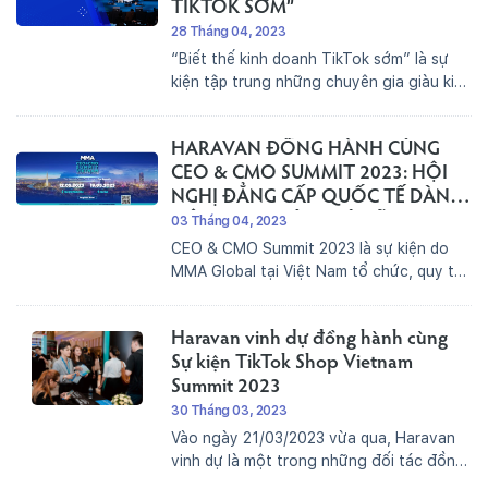
gia đầu ngành, các doanh...
TIKTOK SỚM”
28 Tháng 04, 2023
“Biết thế kinh doanh TikTok sớm” là sự
kiện tập trung những chuyên gia giàu kinh
nghiệm trong Bán hàng và Xây dựng,
phát triển và tối ưu hóa kênh
HARAVAN ĐỒNG HÀNH CÙNG
TikTok.Xuyên suốt cả sự kiện, các diễn
giả và các...
CEO & CMO SUMMIT 2023: HỘI
NGHỊ ĐẲNG CẤP QUỐC TẾ DÀNH
RIÊNG CHO CÁC NHÀ LÃNH ĐẠO
03 Tháng 04, 2023
CẤP CAO
CEO & CMO Summit 2023 là sự kiện do
MMA Global tại Việt Nam tổ chức, quy tụ
các lãnh đạo cấp cao, giám đốc tiếp thị,
các chuyên gia trong ngành đến từ các
Haravan vinh dự đồng hành cùng
tập đoàn đa quốc gia,...
Sự kiện TikTok Shop Vietnam
Summit 2023
30 Tháng 03, 2023
Vào ngày 21/03/2023 vừa qua, Haravan
vinh dự là một trong những đối tác đồng
hành cùng Sự kiện TikTok Shop Vietnam