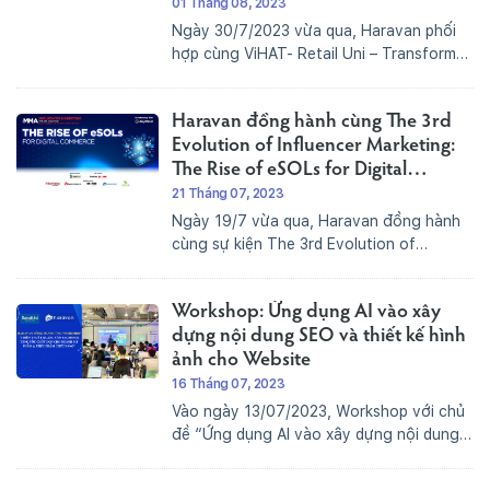
01 Tháng 08, 2023
Ngày 30/7/2023 vừa qua, Haravan phối
hợp cùng ViHAT- Retail Uni – Transform
Group tổ chức buổi Workshop Offline
“Quản trị vận hành bán lẻ tự động With
Haravan đồng hành cùng The 3rd
Lark & Haravan” diễn ra thành công thu
hút hơn 40 người tham...
Evolution of Influencer Marketing:
The Rise of eSOLs for Digital
Commerce
21 Tháng 07, 2023
Ngày 19/7 vừa qua, Haravan đồng hành
cùng sự kiện The 3rd Evolution of
Influencer Marketing: The Rise of eSOLs
for Digital Commerce đã tổ chức thành
Workshop: Ứng dụng AI vào xây
công, thu hút hơn một trăm khách mời
tham dự cùng sự góp...
dựng nội dung SEO và thiết kế hình
ảnh cho Website
16 Tháng 07, 2023
Vào ngày 13/07/2023, Workshop với chủ
đề “Ứng dụng AI vào xây dựng nội dung
SEO và thiết kế hình ảnh cho Website” đã
thu hút hơn 50 người tham dự trực tiếp.