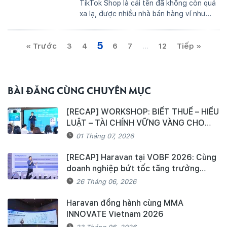
TikTok Shop là cái tên đã không còn quá
xa lạ, được nhiều nhà bán hàng ví như
“mỏ vàng” không thể bỏ lỡ. Tuy nhiên
không phải nhà bán hàng nào cũng biết
5
« Trước
3
cách triển khai và khai thác...
4
6
7
…
12
Tiếp »
BÀI ĐĂNG CÙNG CHUYÊN MỤC
[RECAP] WORKSHOP: BIẾT THUẾ – HIỂU
LUẬT – TÀI CHÍNH VỮNG VÀNG CHO
NHÀ KINH DOANH
01 Tháng 07, 2026
[RECAP] Haravan tại VOBF 2026: Cùng
doanh nghiệp bứt tốc tăng trưởng
trong kỷ nguyên Agentic Commerce
26 Tháng 06, 2026
Haravan đồng hành cùng MMA
INNOVATE Vietnam 2026