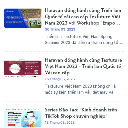
Summit 2023 ở cả hai phiên sáng và
Haravan đồng hành cùng Triển lãm
chiều. Đây là sự kiện nhằm đánh dấu một
năm hành...
Quốc tế vải cao cấp Texfuture Việt
Nam 2023 với Workshop "Empower
Local Brands - Tiếp sức thương hiệu
30 Tháng 03, 2023
thời trang Việt"
Triển lãm Texfuture Việt Nam Spring
Summer 2023 đã diễn ra thành công tốt
đẹp với những con số tổng kết ấn tượng.
Trong ba ngày, triển lãm đã thu hút hơn
Haravan đồng hành cùng Texfuture
5.500 khách tham dự, trong đó có hơn...
Việt Nam 2023 - Triển lãm Quốc tế
Vải cao cấp
16 Tháng 03, 2023
Texfuture Việt Nam 2023 không chỉ là
một sự kiện triển lãm vải, dệt may và
nguyên phụ liệu thông thường, mà còn là
nơi gặp gỡ và kết nối giữa các doanh
Series Đào Tạo: “Kinh doanh trên
nghiệp trong ngành tại Việt Nam và...
TikTok Shop chuyên nghiệp”
13 Tháng 03, 2023