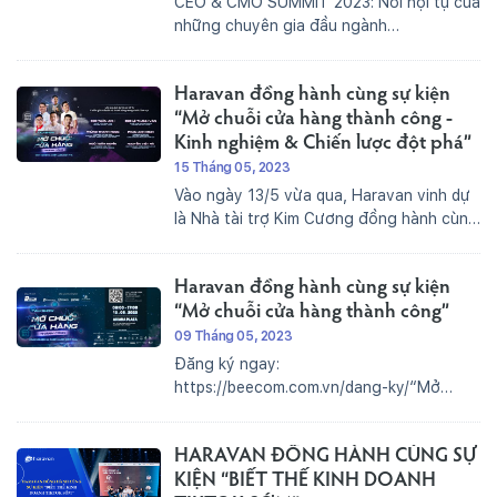
CEO & CMO SUMMIT 2023: Nơi hội tụ của
những chuyên gia đầu ngành
MarketingSự kiện CEO & CMO SUMMIT
2023 đã diễn ra thành công tốt đẹp với
Haravan đồng hành cùng sự kiện
những con số tổng kết ấn tượng. Cùng
với sự góp...
“Mở chuỗi cửa hàng thành công -
Kinh nghiệm & Chiến lược đột phá”
15 Tháng 05, 2023
Vào ngày 13/5 vừa qua, Haravan vinh dự
là Nhà tài trợ Kim Cương đồng hành cùng
sự kiện Talkshow: “Mở chuỗi cửa hàng
thành công - Kinh nghiệm và Chiến lược
Haravan đồng hành cùng sự kiện
đột phá”.Đây là sự kiện thảo luận về...
“Mở chuỗi cửa hàng thành công”
09 Tháng 05, 2023
Đăng ký ngay:
https://beecom.com.vn/dang-ky/“Mở
chuỗi cửa hàng thành công - Kinh nghiệm
và chiến lược đột phá” là sự kiện
HARAVAN ĐỒNG HÀNH CÙNG SỰ
Talkshow được tổ chức bởi Hội thương
mại điện tử Beecom, quy tụ các chuyên
KIỆN “BIẾT THẾ KINH DOANH