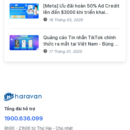
[Meta] Ưu đãi hoàn 50% Ad Credit
lên đến $3000 khi triển khai
Facebook Marketing Messages
18 Tháng 03, 2026
dành cho khách hàng Haravan
Quảng cáo Tin nhắn TikTok chính
thức ra mắt tại Việt Nam - Bùng nổ
doanh số mùa Tết cùng TikTok và
17 Tháng 01, 2025
Haravan
Tổng đài hỗ trợ
1900.636.099
8h00 - 21h00 từ Thứ Hai - Chủ nhật