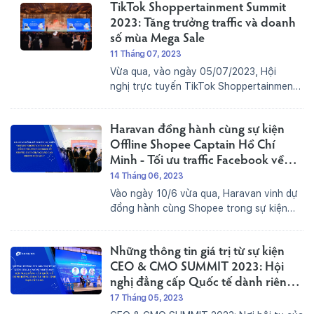
TikTok Shoppertainment Summit
Đây là cơ hội cho các doanh...
2023: Tăng trưởng traffic và doanh
số mùa Mega Sale
11 Tháng 07, 2023
Vừa qua, vào ngày 05/07/2023, Hội
nghị trực tuyến TikTok Shoppertainment
Summit 2023 đã diễn ra thành công tốt
đẹp với chủ đề “Grow Traffic And Sales
Haravan đồng hành cùng sự kiện
For Mega Sales Success”. Sự kiện nhằm
nhấn mạnh và chia sẻ về lợi...
Offline Shopee Captain Hồ Chí
Minh - Tối ưu traffic Facebook về
Shopee, cách chạy quảng cáo
14 Tháng 06, 2023
Shopee hiệu quả
Vào ngày 10/6 vừa qua, Haravan vinh dự
đồng hành cùng Shopee trong sự kiện
Offline Shopee Captain HCM “Tối ưu
traffic Facebook về Shopee, cách chạy
Những thông tin giá trị từ sự kiện
quảng cáo Shopee hiệu quả”. Đây là sự
kiện nhằm giúp các doanh nghiệp...
CEO & CMO SUMMIT 2023: Hội
nghị đẳng cấp Quốc tế dành riêng
cho các nhà lãnh đạo cấp cao
17 Tháng 05, 2023