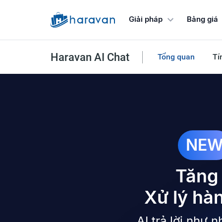
Bảng giá
Giải pháp
Haravan AI Chat
Tổng quan
Tí
NE
Tăng 
Xử lý hàn
AI trả lời như 