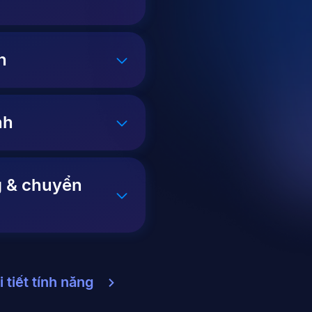
h
nh
g & chuyển
 tiết tính năng