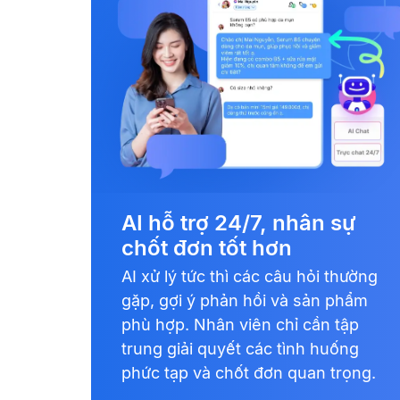
AI hỗ trợ 24/7, nhân sự
chốt đơn tốt hơn
AI xử lý tức thì các câu hỏi thường
gặp, gợi ý phản hồi và sản phẩm
phù hợp. Nhân viên chỉ cần tập
trung giải quyết các tình huống
phức tạp và chốt đơn quan trọng.