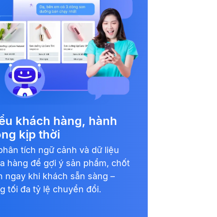
ểu khách hàng, hành
ng kịp thời
phân tích ngữ cảnh và dữ liệu
a hàng để gợi ý sản phẩm, chốt
n ngay khi khách sẵn sàng –
g tối đa tỷ lệ chuyển đổi.