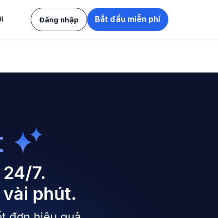
i
Bắt đầu miễn phí
Đăng nhập
t
 24/7.
 vài phút.
ốt đơn hiệu quả.