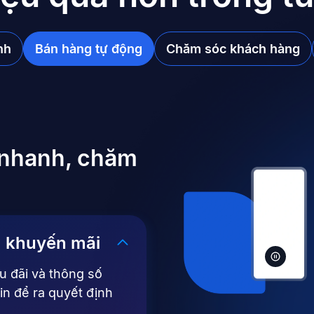
nh
Bán hàng tự động
Chăm sóc khách hàng
 nhanh, chăm
m, khuyến mãi
ưu đãi và thông số
in để ra quyết định