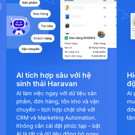
AI tích hợp sâu với hệ
Hi
sinh thái Haravan
độ
AI làm việc ngay với dữ liệu sản
AI 
phẩm, đơn hàng, tồn kho và vận
mu
chuyển – tích hợp chặt chẽ với
đơ
CRM và Marketing Automation.
tăn
Không cần cài đặt phức tạp – bật
AI là tất cả dữ liệu đồng bộ ngay.