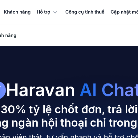
Khách hàng
Công cụ tính thuế
Cập nhật mớ
Hỗ trợ
nh năng
Haravan
AI Cha
W
30% tỷ lệ chốt đơn, trả lời
g ngàn hội thoại chỉ trong
nhân viên thật, tư vấn nhanh và hỗ trợ ch