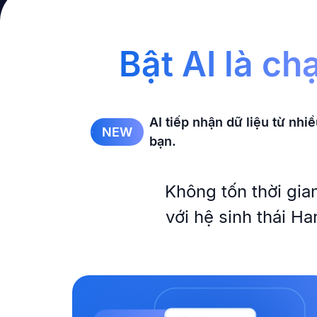
Bật AI là ch
AI tiếp nhận dữ liệu từ nh
NEW
bạn.
Không tốn thời gian
với hệ sinh thái H