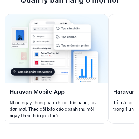
Quản lý bán hàng ở mọi nơi
Haravan Mobile App
Haravan 
Nhận ngay thông báo khi có đơn hàng, hóa
Tất cả nghiệ
đơn mới. Theo dõi báo cáo doanh thu mỗi
trong 1 ứng 
ngày theo thời gian thực.