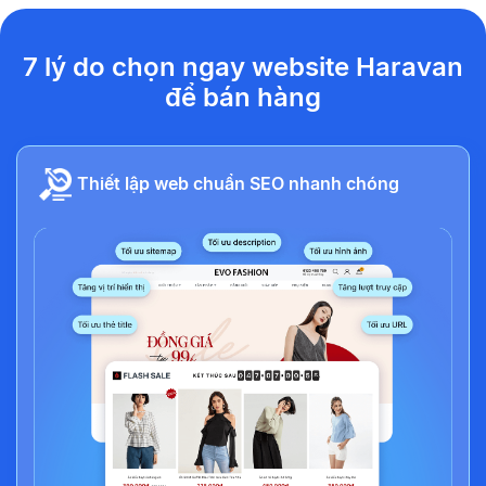
7 lý do chọn ngay website Haravan
để bán hàng
Thiết lập web chuẩn SEO nhanh chóng