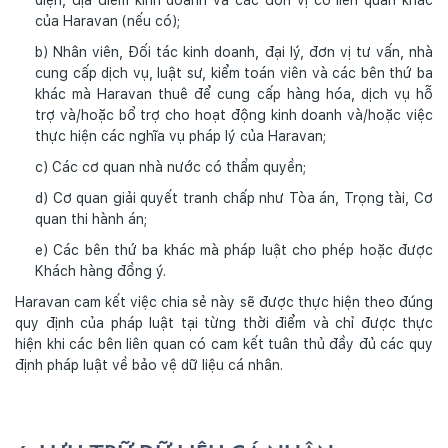
diện, địa điểm kinh doanh và các đơn vị có liên quan khác
của Haravan (nếu có);
b) Nhân viên, Đối tác kinh doanh, đại lý, đơn vị tư vấn, nhà
cung cấp dịch vụ, luật sư, kiểm toán viên và các bên thứ ba
khác mà Haravan thuê để cung cấp hàng hóa, dịch vụ hỗ
trợ và/hoặc bổ trợ cho hoạt động kinh doanh và/hoặc việc
thực hiện các nghĩa vụ pháp lý của Haravan;
c) Các cơ quan nhà nước có thẩm quyền;
d) Cơ quan giải quyết tranh chấp như Tòa án, Trọng tài, Cơ
quan thi hành án;
e) Các bên thứ ba khác mà pháp luật cho phép hoặc được
Khách hàng đồng ý.
Haravan cam kết việc chia sẻ này sẽ được thực hiện theo đúng
quy định của pháp luật tại từng thời điểm và chỉ được thực
hiện khi các bên liên quan có cam kết tuân thủ đầy đủ các quy
định pháp luật về bảo vệ dữ liệu cá nhân.