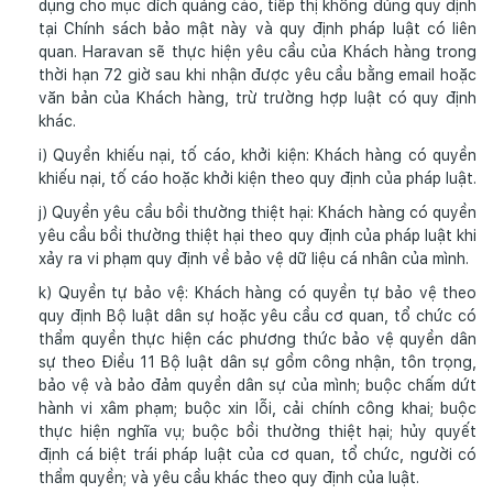
dụng cho mục đích quảng cáo, tiếp thị không đúng quy định
tại Chính sách bảo mật này và quy định pháp luật có liên
quan. Haravan sẽ thực hiện yêu cầu của Khách hàng trong
thời hạn 72 giờ sau khi nhận được yêu cầu bằng email hoặc
văn bản của Khách hàng, trừ trường hợp luật có quy định
khác.
i) Quyền khiếu nại, tố cáo, khởi kiện: Khách hàng có quyền
khiếu nại, tố cáo hoặc khởi kiện theo quy định của pháp luật.
j) Quyền yêu cầu bồi thường thiệt hại: Khách hàng có quyền
yêu cầu bồi thường thiệt hại theo quy định của pháp luật khi
xảy ra vi phạm quy định về bảo vệ dữ liệu cá nhân của mình.
k) Quyền tự bảo vệ: Khách hàng có quyền tự bảo vệ theo
quy định Bộ luật dân sự hoặc yêu cầu cơ quan, tổ chức có
thẩm quyền thực hiện các phương thức bảo vệ quyền dân
sự theo Điều 11 Bộ luật dân sự gồm công nhận, tôn trọng,
bảo vệ và bảo đảm quyền dân sự của mình; buộc chấm dứt
hành vi xâm phạm; buộc xin lỗi, cải chính công khai; buộc
thực hiện nghĩa vụ; buộc bồi thường thiệt hại; hủy quyết
định cá biệt trái pháp luật của cơ quan, tổ chức, người có
thẩm quyền; và yêu cầu khác theo quy định của luật.