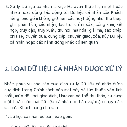
Xử lý Dữ liệu cá nhân là việc Haravan thực hiện một hoặc
nhiều hoạt động tác động tới Dữ liệu cá nhân của Khách
hàng, bao gồm không giới hạn các hoạt động như: thu thập,
ghi, phân tích, xác nhận, lưu trữ, chỉnh sửa, công khai, kết
hợp, truy cập, truy xuất, thu hồi, mã hóa, giải mã, sao chép,
chia sẻ, truyền đưa, cung cấp, chuyển giao, xóa, hủy Dữ liệu
cá nhân hoặc các hành động khác có liên quan.
2. LOẠI DỮ LIỆU CÁ NHÂN ĐƯỢC XỬ LÝ
Nhằm phục vụ cho các mục đích xử lý Dữ liệu cá nhân được
quy định trong Chính sách bảo mật này và tùy thuộc vào tính
chất, mức độ, loại giao dịch, Haravan có thể thu thập, sử dụng
một hoặc các loại Dữ liệu cá nhân cơ bản và/hoặc nhạy cảm
sau của Khách hàng như sau:
Dữ liệu cá nhân cơ bản, bao gồm:
a) Họ, chữ đệm và tên khai sinh;