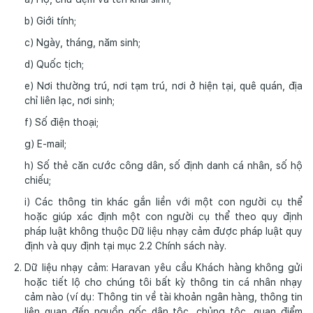
b) Giới tính;
c) Ngày, tháng, năm sinh;
d) Quốc tịch;
e) Nơi thường trú, nơi tạm trú, nơi ở hiện tại, quê quán, địa
chỉ liên lạc, nơi sinh;
f) Số điện thoại;
g) E-mail;
h) Số thẻ căn cước công dân, số định danh cá nhân, số hộ
chiếu;
i) Các thông tin khác gắn liền với một con người cụ thể
hoặc giúp xác định một con người cụ thể theo quy định
pháp luật không thuộc Dữ liệu nhạy cảm được pháp luật quy
định và quy định tại mục 2.2 Chính sách này.
Dữ liệu nhạy cảm: Haravan yêu cầu Khách hàng không gửi
hoặc tiết lộ cho chúng tôi bất kỳ thông tin cá nhân nhạy
cảm nào (ví dụ: Thông tin về tài khoản ngân hàng, thông tin
liên quan đến nguồn gốc dân tộc, chủng tộc, quan điểm