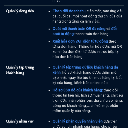
nhất.
o
Theo dõi doanh thu
, tiền mặt, tạm ứng đầu
Quản lý dòng tiền
B
ca, cuối ca, mọi hoạt động thu chi của cửa
hàng trong từng ca làm việc.
đ
M
Quét mã thanh toán QR đa năng
và
đối
soát tự động
thanh toán đơn hàng.
Xuất hóa đơn VAT điện tử tự động
theo
từng đơn hàng. Thông tin hóa đơn, mã QR
xem hóa đơn điện tử được in trực tiếp tại
K
hóa đơn bán hàng.
S
Quản lý tập trung dữ liệu khách hàng đa
Quản lý tập trung
kênh:
hồ sơ khách hàng được thêm mới,
khách hàng
cập nhật ngay lập tức khi mua hàng tại bất
kỳ cửa hàng, kênh bán online nào.
Hồ sơ 360 độ của khách hàng:
theo dõi
thông tin liên hệ, lịch sử mua hàng, chi tiêu
trọn đời, nhãn phân loại, địa chỉ giao hàng,
công nợ khách hàng,... chỉ với một phần
mềm quản lý cửa hàng.
Quản lý phân quyền nhân viên
dựa trên
Quản lý nhân viên
chức vụ, chi nhánh cửa hàng, cho phép