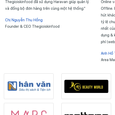
Thegioiskinfood đã sử dụng Haravan giúp quản lý
Online 
và đồng bộ đơn hàng trên cùng một hệ thống.”
Offline.
hút khá
Chị Nguyễn Thu Hồng
tỷ lệ c
Founder & CEO Thegioiskinfood
nhất củ
dụng & k
phí (web
Anh Hồ
Area Ma