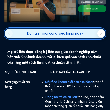
Đơn giản mọi công việc hàng ngày
Mọi dữ liệu được đồng bộ liên tục giúp doanh nghiệp nắm
bắt tình hình kinh doanh, tối ưu hiệu quả vận hành cho chuỗi
cửa hàng một cách linh hoạt và thuận tiện nhất.
M
MỤC TIÊU KINH DOANH
GIẢI PHÁP CỦA HARAVAN POS
T
c
Mở rộng không giới hạn cửa hàng
trên hệ
Mở rộng chuỗi cửa
thống Haravan POS chỉ với vài cú nhấp
t
hàng
chuột.
c
Đồng bộ tất cả dữ liệu
tồn kho, sản phẩm,
T
đơn hàng, khách hàng, nhân viên,... trên
một nền tảng quản lý chuỗi cửa hàng duy
m