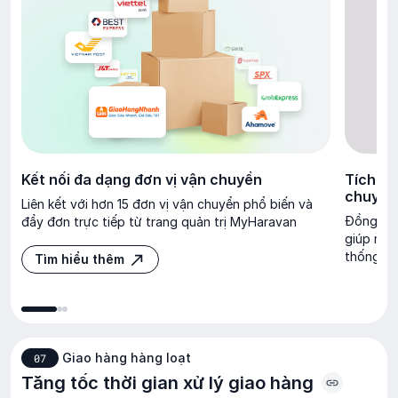
Kết nối đa dạng đơn vị vận chuyển
Tích hợ
chuyển
Liên kết với hơn 15 đơn vị vận chuyển phổ biến và
Đồng bộ 
đẩy đơn trực tiếp từ trang quản trị MyHaravan
giúp nhà
thống Ha
Tìm hiểu thêm
Tìm hiểu thêm
Giao hàng hàng loạt
07
Tăng tốc thời gian xử lý giao hàng