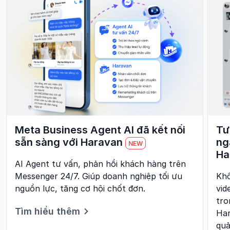
Meta Business Agent AI đã kết nối
Tư
sẵn sàng với Haravan
ng
NEW
Ha
AI Agent tư vấn, phản hồi khách hàng trên
Messenger 24/7. Giúp doanh nghiệp tối ưu
Khô
nguồn lực, tăng cơ hội chốt đơn.
vid
tro
Tìm hiểu thêm
Har
quả