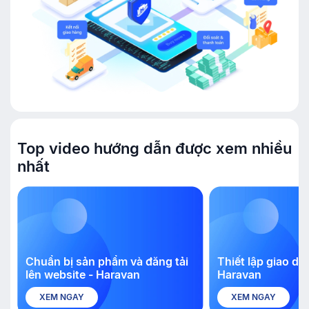
Top video hướng dẫn được xem nhiều
nhất
Chuẩn bị sản phẩm và đăng tải
Thiết lập giao di
lên website - Haravan
Haravan
XEM NGAY
XEM NGAY