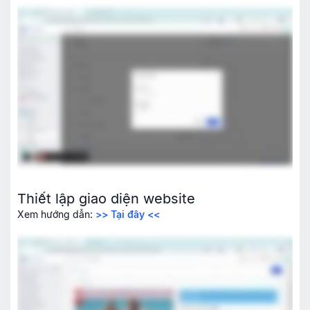
Thiết lập công cụ bình luận tự động Auto Comment
Quy trình xử lý đơn hàng từ website
Các thao tác xử lý đơn từ website với Haravan
Thiết lập ứng dụng tăng chuyển đổi từ website
Nghiệp vụ xử lý đơn hàng từ sàn với Haravan
Xử lý đơn hàng TikTok Shop tại Haravan
Xử lý đơn hoàn trả từ sàn
Tạo đơn hàng tại cửa hàng
Thiết lập giao diện website
Tra cứu đơn hàng
Xem hướng dẫn:
>> Tại đây <<
Hủy đơn hàng
Đổi trả hàng
Tạo phiếu thu
Tạo phiếu chi