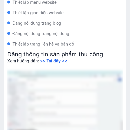
Thiết lập menu website
Thiết lập giao diện website
Đăng nội dung trang blog
Đăng nội dung trang nội dung
Thiết lập trang liên hệ và bản đồ
Đăng thông tin sản phẩm thủ công
Cấu hình phương thức vận chuyển
Xem hướng dẫn:
>> Tại đây <<
Cấu hình phương thức thanh toán
Cấu hình trang thanh toán check-out
Phân quyền tài khoản và nhóm tài khoản nhân viên
Trỏ tên miền
Đăng ký website với Bộ Công Thương
Kết nối trang với Harasocial
Phân quyền truy cập Harasocial cho nhân viên