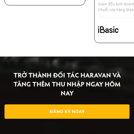
Giám đốc kinh doan
Chuỗi cửa hàng iBas
TRỞ THÀNH ĐỐI TÁC HARAVAN VÀ
TĂNG THÊM
THU NHẬP NGAY HÔM
NAY
ĐĂNG KÝ NGAY