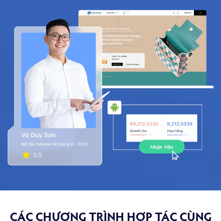
CÁC CHƯƠNG TRÌNH HỢP TÁC CÙNG