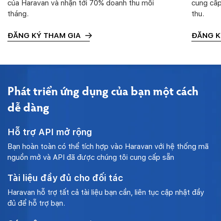
của Haravan và nhận tới 70% doanh thu mỗi
cung cấp
tháng.
thu.
ĐĂNG KÝ THAM GIA
ĐĂNG K
Phát triển ứng dụng của bạn một cách
dễ dàng
Hỗ trợ API mở rộng
Bạn hoàn toàn có thể tích hợp vào Haravan với hệ thống mã
nguồn mở và API đã được chúng tôi cung cấp sẵn
Tài liệu đầy đủ cho đối tác
Haravan hỗ trợ tất cả tài liệu bạn cần, liên tục cập nhật đầy
đủ để hỗ trợ bạn.