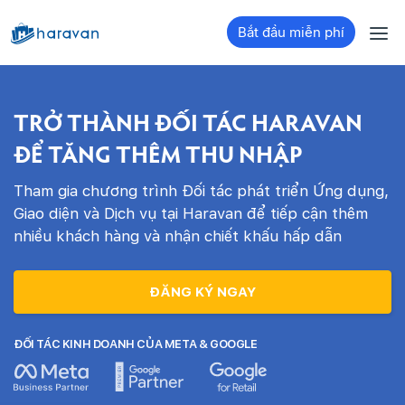
Bắt đầu miễn phí
TRỞ THÀNH ĐỐI TÁC HARAVAN
ĐỂ TĂNG THÊM THU NHẬP
Tham gia chương trình Đối tác phát triển Ứng dụng,
Giao diện và Dịch vụ tại Haravan để tiếp cận thêm
nhiều khách hàng và nhận chiết khấu hấp dẫn
ĐĂNG KÝ NGAY
ĐỐI TÁC KINH DOANH CỦA META & GOOGLE