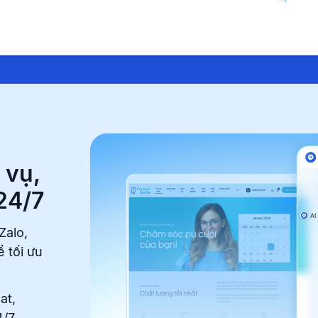
 vụ,
 24/7
Zalo,
ể tối ưu
at,
/7,