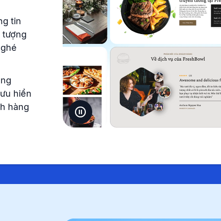
ng tin
n tượng
 ghé
ong
 ưu hiển
ách hàng