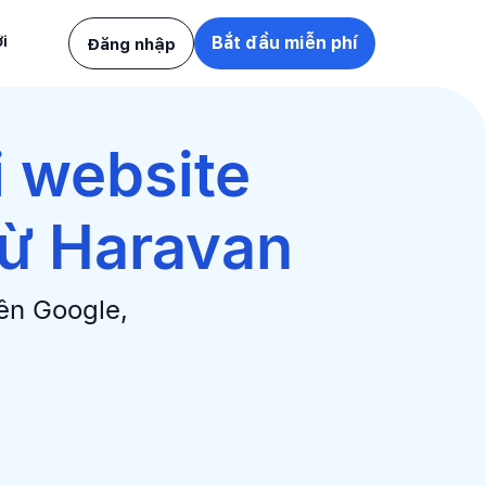
i
Bắt đầu miễn phí
Đăng nhập
i website
từ Haravan
rên Google,