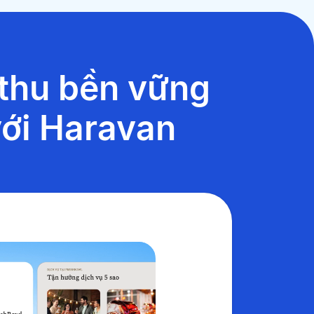
 thu bền vững
với Haravan