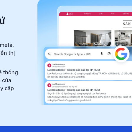
hứ
 meta,
ển thị
ệ thống
e của
uy cập