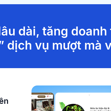
lâu dài, tăng doanh
” dịch vụ mượt mà 
yên