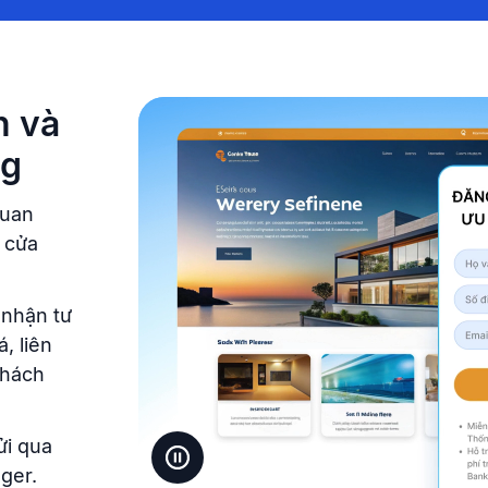
n và
ng
quan
ỉ cửa
 nhận tư
, liên
khách
ửi qua
ger.