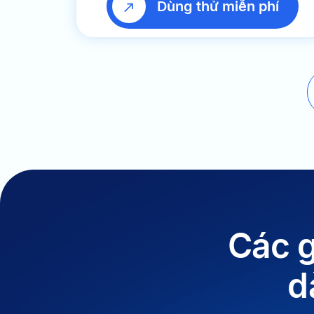
Dùng thử miễn phí
Các g
d