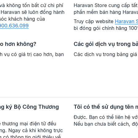
và không tốn bất cứ chi phí
Haravan Store cung cấp tất 
a Haravan sẽ luôn đồng hành
phần mềm bán hàng Harav
 sóc khách hàng của
Truy cập website
Haravan S
900.636.099
bì đóng gói chính hãng 10
cao hơn không?
Các gói dịch vụ trong 
 vụ có giá trị cao hơn, bạn
Các dịch vụ trong bảng gi
ăng ký Bộ Công Thương
Tôi có thể sử dụng tên
Được. Bạn có thể liên hệ v
e thương mại điện tử đều
Nếu bạn chưa biết cách, độ
ng. Ngay cả khi không trực
có thông tin giới thiệu về