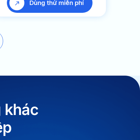
Dùng thử miễn phí
g khác
ệp