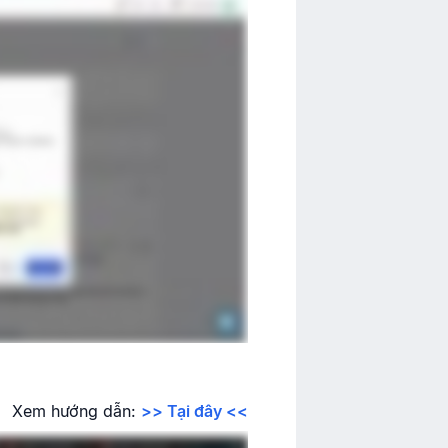
Xem hướng dẫn:
>> Tại đây <<