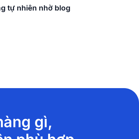
g tự nhiên nhờ blog
àng gì,