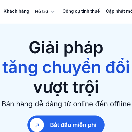
Khách hàng
Công cụ tính thuế
Cập nhật mớ
Hỗ trợ
bán hàng đa kên
xây dựng Websit
Giải pháp
tăng chuyển đổi
iữ chân khách hà
vượt trội
bán hàng đa kên
Bán hàng dễ dàng từ online đến offline
Bắt đầu miễn phí