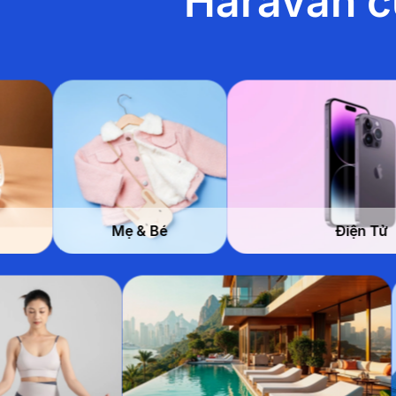
Haravan c
Mẹ & Bé
Điện Tử