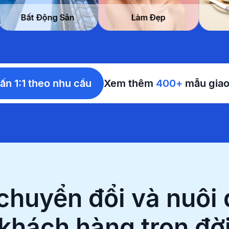
à nghỉ
Bất Động Sản
Làm Đẹp
ấn 1:1 theo nhu cầu
Xem thêm
400+
mẫu giao
chuyển đổi và nuôi
khách hàng trọn đờ