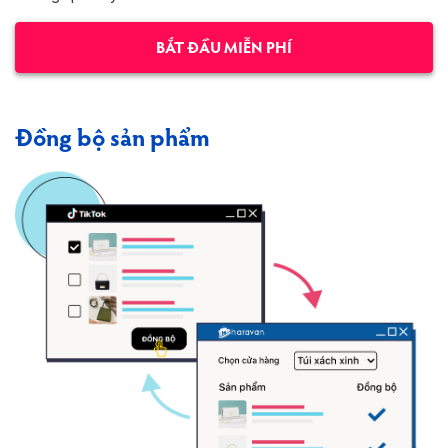
BẮT ĐẦU MIỄN PHÍ
Đồng bộ sản phẩm