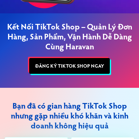
Kết Nối TikTok Shop – Quản Lý Đơn
Hàng, Sản Phẩm,
Vận Hành Dễ Dàng
Cùng Haravan
ĐĂNG KÝ TIKTOK SHOP NGAY
Bạn đã có gian hàng TikTok Shop
nhưng
gặp nhiều khó khăn và kinh
doanh không hiệu quả