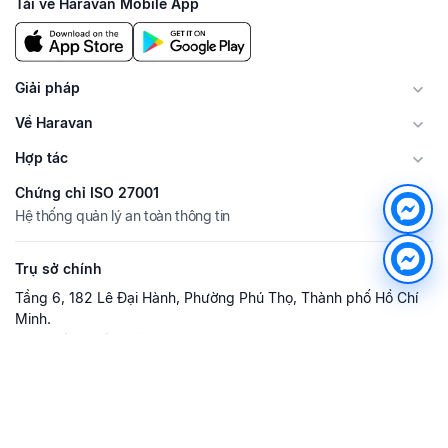
Tải về Haravan Mobile App
Giải pháp
Về Haravan
Hợp tác
Chứng chỉ ISO 27001
Hệ thống quản lý an toàn thông tin
Trụ sở chính
Tầng 6, 182 Lê Đại Hành, Phường Phú Thọ, Thành phố Hồ Chí
Minh.
Văn phòng Hà Nội
Tầng 3, Tòa nhà Artemis, Số 3 Lê Trọng Tấn, Phường Phương
Liệt, Thành phố Hà Nội.
Hotline tư vấn dịch vụ:
0708.789.886