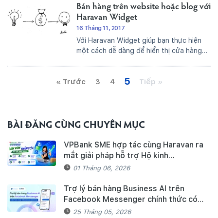
Bán hàng trên website hoặc blog với
dụng dịch vụ của nhiều...
Haravan Widget
16 Tháng 11, 2017
Với Haravan Widget giúp bạn thực hiện
một cách dễ dàng để hiển thị cửa hàng
của bạn một cách tuyệt đẹp trên bất kỳ
một trang web mà bạn đang có, cho dù
5
« Trước
đó là Blogs Wordpress, website joomla,...
3
4
Tiếp »
BÀI ĐĂNG CÙNG CHUYÊN MỤC
VPBank SME hợp tác cùng Haravan ra
mắt giải pháp hỗ trợ Hộ kinh
doanh/Doanh nghiệp tiếp cận nguồn
01 Tháng 06, 2026
vốn và quản lý thuế, hóa đơn điện tử
hiệu quả
Trợ lý bán hàng Business AI trên
Facebook Messenger chính thức có
mặt trên Haravan Harasocial
25 Tháng 05, 2026