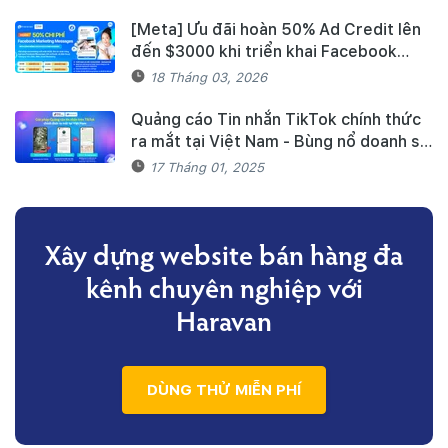
[Meta] Ưu đãi hoàn 50% Ad Credit lên
đến $3000 khi triển khai Facebook
Marketing Messages dành cho khách
18 Tháng 03, 2026
hàng Haravan
Quảng cáo Tin nhắn TikTok chính thức
ra mắt tại Việt Nam - Bùng nổ doanh số
mùa Tết cùng TikTok và Haravan
17 Tháng 01, 2025
Xây dựng website bán hàng đa
kênh
chuyên nghiệp với
Haravan
DÙNG THỬ MIỄN PHÍ