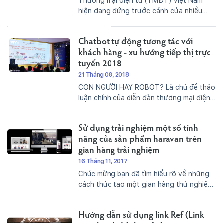
Thương mại điện tử (TMĐT) Việt Nam
hiện đang đứng trước cánh cửa nhiều
tiềm năng: thị trường xuất khẩu. Song, cơ
hội đưa ra sản phẩm nội địa của chúng ta
Chatbot tự động tương tác với
ra thị trường thế giới cũng phải đối...
khách hàng - xu hướng tiếp thị trực
tuyến 2018
21 Tháng 08, 2018
CON NGƯỜI HAY ROBOT? Là chủ đề thảo
luận chính của diễn đàn thương mại điện
tử trong năm 2018.Có đến 79% người
tiêu dùng Việt Nam xem sản phẩm trên
Sử dụng trải nghiệm một số tính
ứng dụng di động hoặc website và 75%
dùng...
năng của sản phẩm haravan trên
gian hàng trải nghiệm
16 Tháng 11, 2017
Chúc mừng bạn đã tìm hiểu rõ về những
cách thức tạo một gian hàng thử nghiệm
cho chính mình và khách hàng, tiếp theo
sau đây là bài viết sẽ giúp cho bạn có 1
Hướng dẫn sử dụng link Ref (Link
cách nhìn rõ ràng...