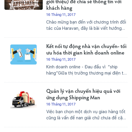
giới thiệu) để chia sẻ thông tin với
khách hàng
16 Tháng 11, 2017
Chào mừng bạn đến với chương trình đối
tác của Haravan, đây là bài viết hướng
dẫn cơ bản nhất để bạn có thể làm quen
với chương trình đối tác của Haravan.
Kết nối tự động nhà vận chuyển- tối
Chúng tôi hi vọng sau bài viết này...
ưu hóa thời gian kinh doanh online
16 Tháng 11, 2017
Kinh doanh online - Đau đầu vì “ship
hàng”Giữa thị trường thương mại điện tử
nhộn nhịp, doanh nghiệp online mọc lên
như nấm sau mưa, việc cạnh tranh giữa
Quản lý vận chuyển hiệu quả với
các doanh nghiệp không chỉ gói gọn về
giá mà...
ứng dụng Shipping Man
16 Tháng 11, 2017
Việc bạn chọn một dịch vụ giao hàng tốt
cũng là vấn đề nan giải chứ chưa đề cập
đến hệ thống xử lý tự động. Haravan đã
và đang khuyến khích khách hàng sử