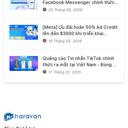
Facebook Messenger chính thức
có mặt trên Haravan Harasocial
25 Tháng 05, 2026
[Meta] Ưu đãi hoàn 50% Ad Credit
lên đến $3000 khi triển khai
Facebook Marketing Messages
18 Tháng 03, 2026
dành cho khách hàng Haravan
Quảng cáo Tin nhắn TikTok chính
thức ra mắt tại Việt Nam - Bùng nổ
doanh số mùa Tết cùng TikTok và
17 Tháng 01, 2025
Haravan