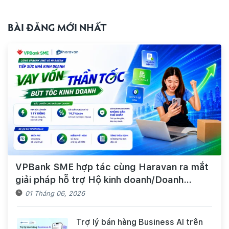
BÀI ĐĂNG MỚI NHẤT
VPBank SME hợp tác cùng Haravan ra mắt
giải pháp hỗ trợ Hộ kinh doanh/Doanh
nghiệp tiếp cận nguồn vốn và quản lý thuế,
01 Tháng 06, 2026
hóa đơn điện tử hiệu quả
Trợ lý bán hàng Business AI trên