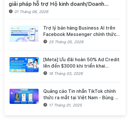
giải pháp hỗ trợ Hộ kinh doanh/Doanh
nghiệp tiếp cận nguồn vốn và quản lý thuế,
01 Tháng 06, 2026
hóa đơn điện tử hiệu quả
Trợ lý bán hàng Business AI trên
Facebook Messenger chính thức
có mặt trên Haravan Harasocial
25 Tháng 05, 2026
[Meta] Ưu đãi hoàn 50% Ad Credit
lên đến $3000 khi triển khai
Facebook Marketing Messages
18 Tháng 03, 2026
dành cho khách hàng Haravan
Quảng cáo Tin nhắn TikTok chính
thức ra mắt tại Việt Nam - Bùng nổ
doanh số mùa Tết cùng TikTok và
17 Tháng 01, 2025
Haravan