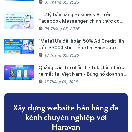
doanh/Doanh nghiệp tiếp cận nguồn
01 Tháng 06, 2026
vốn và quản lý thuế, hóa đơn điện tử
hiệu quả
Trợ lý bán hàng Business AI trên
Facebook Messenger chính thức có
mặt trên Haravan Harasocial
25 Tháng 05, 2026
[Meta] Ưu đãi hoàn 50% Ad Credit lên
đến $3000 khi triển khai Facebook
Marketing Messages dành cho khách
18 Tháng 03, 2026
hàng Haravan
Quảng cáo Tin nhắn TikTok chính thức
ra mắt tại Việt Nam - Bùng nổ doanh số
mùa Tết cùng TikTok và Haravan
17 Tháng 01, 2025
Xây dựng website bán hàng đa
kênh
chuyên nghiệp với
Haravan