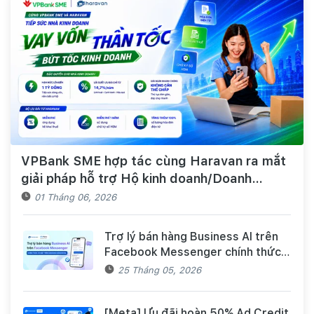
VPBank SME hợp tác cùng Haravan ra mắt
giải pháp hỗ trợ Hộ kinh doanh/Doanh
nghiệp tiếp cận nguồn vốn và quản lý thuế,
01 Tháng 06, 2026
hóa đơn điện tử hiệu quả
Trợ lý bán hàng Business AI trên
Facebook Messenger chính thức
có mặt trên Haravan Harasocial
25 Tháng 05, 2026
[Meta] Ưu đãi hoàn 50% Ad Credit