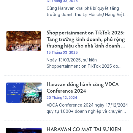
doanh Vượt trội với Ecommerce &
31 Tháng 03, 2025
Shoppertainment 2025”
Cùng Haravan khai phá bí quyết tăng
trưởng doanh thu tại Hội chợ Hàng Việt
Nam Tiêu Biểu Xuất Khẩu 2025Hội chợ
Hàng Việt Nam Tiêu Biểu Xuất Khẩu
Shoppertainment on TikTok 2025:
2025Trong bối cảnh thị trường toàn cầu
không ngừng chuyển dịch,...
Tăng trưởng kinh doanh, phủ rộng
thương hiệu cho nhà kinh doanh
mới
15 Tháng 03, 2025
Ngày 13/03/2025, sự kiện
Shoppertainment on TikTok 2025 do
Haravan và Lemon Digital phối hợp tổ
chức tại TP.HCM đã thu hút hơn 450 nhà
Haravan đồng hành cùng VDCA
bán hàng, doanh nghiệp và nhà sáng tạo
nội dung tham dự. Sự kiện mang...
Conference 2024
20 Tháng 12, 2024
VDCA Conference 2024 ngày 17/12/2024
quy tụ 1.000+ doanh nghiệp và chuyên
gia, thảo luận xu hướng công nghệ, triển
lãm giải pháp số, thúc đẩy hợp tác bền
HARAVAN CÓ MẶT TẠI SỰ KIỆN
vững.12 phiên thảo luận chuyên sâu và