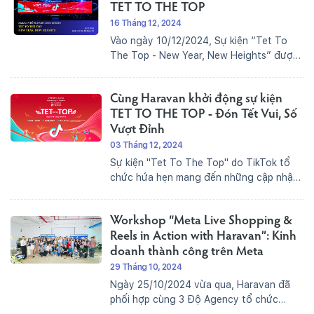
hơn 40 gian hàng...
TET TO THE TOP
16 Tháng 12, 2024
Vào ngày 10/12/2024, Sự kiện “Tet To
The Top - New Year, New Heights” được
tổ chức bởi TikTok đã diễn ra thành công
tốt đẹp, thu hút sự tham gia của hơn 800
Cùng Haravan khởi động sự kiện
Nhà bán hàng, nhà sáng tạo...
TET TO THE TOP - Đón Tết Vui, Số
Vượt Đỉnh
03 Tháng 12, 2024
Sự kiện "Tet To The Top" do TikTok tổ
chức hứa hẹn mang đến những cập nhật
mới nhất về xu hướng, tâm lý, hành vi
người tiêu dùng và bí quyết để doanh
Workshop “Meta Live Shopping &
nghiệp và nhà sáng tạo nội...
Reels in Action with Haravan”: Kinh
doanh thành công trên Meta
29 Tháng 10, 2024
Ngày 25/10/2024 vừa qua, Haravan đã
phối hợp cùng 3 Độ Agency tổ chức
workshop “Meta Live Shopping & Reels in