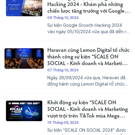
Hacking 2024 - Khám phá những
chiến lược tăng trưởng với Google
Marketing.
09 Tháng 10, 2024
Sự kiện Google Growth Hacking 2024
vào ngày 05/10/2024 vừa qua đã diễn ra
vô cùng thành công, thu hút gần 1.000
khách mời tham dự. Sự kiện được tổ chức
Haravan cùng Lemon Digital tổ chức
với chủ đề "TINH GỌN - TỐI ƯU - PHÁT...
thành công sự kiện “SCALE ON
SOCIAL - Kinh doanh và Marketing
vượt trội trên TikTok mùa Mega
07 Tháng 10, 2024
Sales 2024”
Ngày 26/09/2024 vừa qua, Haravan đã
đồng hành cùng Lemon Digital tổ chức
sự kiện “SCALE ON SOCIAL - Kinh doanh
và Marketing vượt trội trên TikTok mùa
Khởi động sự kiện “SCALE ON
Mega Sales 2024”. Hãy cùng nhìn lại
những nội dung nổi bật...
SOCIAL - Kinh doanh và Marketing
vượt trội trên TikTok mùa Mega
Sales 2024
19 Tháng 09, 2024
Sự kiện "SCALE ON SOCIAL 2024" được