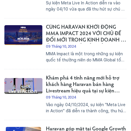
Sự kiện Meta Live In Action diễn ra vào
ngày 04/10 vừa qua đã thu hút sự chú ý
lớn từ cộng đồng kinh doanh và thương
mại điện tử. Với sự tham gia của nhiều
CÙNG HARAVAN KHỞI ĐỘNG
Agency, các đối tác...
MMA IMPACT 2024 VỚI CHỦ ĐỀ
ĐỔI MỚI TRONG KINH DOANH -
ỨNG DỤNG TRÍ TUỆ NHÂN TẠO
09 Tháng 10, 2024
MMA Impact là một trong những sự kiện
quốc tế thường niên do MMA Global tổ
chức và được xem là “ngày hội lớn” mà
cộng đồng các nhà Tiếp thị luôn ngóng
Khám phá 4 tính năng mới hỗ trợ
chờ. Tiếp nối thành công của MMA...
khách hàng Haravan bán hàng
Livestream hiệu quả tại sự kiện
"Meta Live in Action"
09 Tháng 10, 2024
Vào ngày 04/10/2024, sự kiện "Meta Live
in Action" đã diễn ra thành công, thu hút
sự quan tâm lớn từ cộng đồng nhà bán
hàng và đối tác công nghệ của Meta.
Haravan góp mặt tại Google Growth
Đây là sự kiện do Meta tổ...