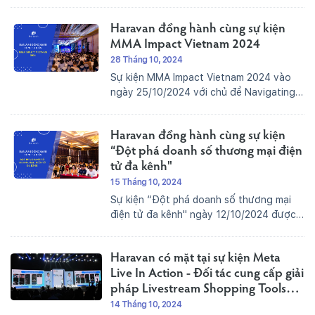
Action with Haravan” thu hút hơn 1000
Haravan đồng hành cùng sự kiện
sự quan tâm của đông đảo doanh nghiệp,
thương hiệu, nhà bán...
MMA Impact Vietnam 2024
28 Tháng 10, 2024
Sự kiện MMA Impact Vietnam 2024 vào
ngày 25/10/2024 với chủ đề Navigating
Marketing: Leadership, Innovation and
Future Strategies ("Định hướng
Haravan đồng hành cùng sự kiện
Marketing: Lãnh đạo, Đổi mới và Chiến
lược Tương lai") đã diễn ra vô cùng thành
“Đột phá doanh số thương mại điện
công, tốt đẹp.Dàn...
tử đa kênh"
15 Tháng 10, 2024
Sự kiện “Đột phá doanh số thương mại
điện tử đa kênh" ngày 12/10/2024 được
tổ chức bởi Inception Agency, Hunter
Agency, Growtik và Phần mềm MKT đã
Haravan có mặt tại sự kiện Meta
diễn ra thành công tốt đẹp, thu hút sự
tham gia của...
Live In Action - Đối tác cung cấp giải
pháp Livestream Shopping Tools
với Harasocial
14 Tháng 10, 2024