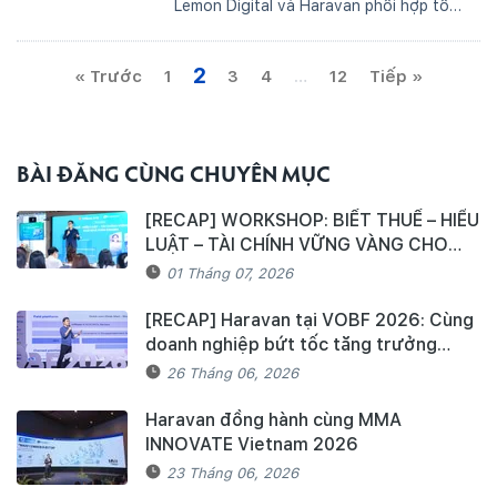
Lemon Digital và Haravan phối hợp tổ
chức với chủ đề “Kinh doanh và
Marketing vượt trội trên TikTok mùa
2
« Trước
1
Mega Sales 2024” hứa hẹn mang đến
3
4
…
12
Tiếp »
những cập nhật về xu hướng...
BÀI ĐĂNG CÙNG CHUYÊN MỤC
[RECAP] WORKSHOP: BIẾT THUẾ – HIỂU
LUẬT – TÀI CHÍNH VỮNG VÀNG CHO
NHÀ KINH DOANH
01 Tháng 07, 2026
[RECAP] Haravan tại VOBF 2026: Cùng
doanh nghiệp bứt tốc tăng trưởng
trong kỷ nguyên Agentic Commerce
26 Tháng 06, 2026
Haravan đồng hành cùng MMA
INNOVATE Vietnam 2026
23 Tháng 06, 2026