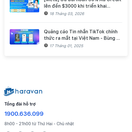
lên đến $3000 khi triển khai
Facebook Marketing Messages
18 Tháng 03, 2026
dành cho khách hàng Haravan
Quảng cáo Tin nhắn TikTok chính
thức ra mắt tại Việt Nam - Bùng nổ
doanh số mùa Tết cùng TikTok và
17 Tháng 01, 2025
Haravan
Tổng đài hỗ trợ
1900.636.099
8h00 - 21h00 từ Thứ Hai - Chủ nhật