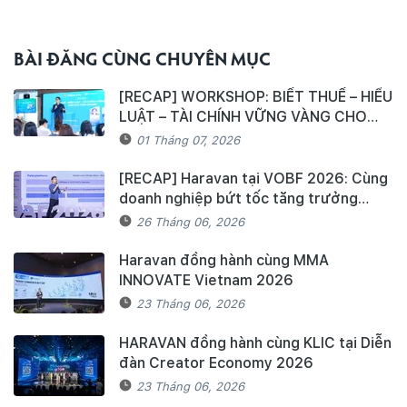
BÀI ĐĂNG CÙNG CHUYÊN MỤC
[RECAP] WORKSHOP: BIẾT THUẾ – HIỂU
LUẬT – TÀI CHÍNH VỮNG VÀNG CHO
NHÀ KINH DOANH
01 Tháng 07, 2026
[RECAP] Haravan tại VOBF 2026: Cùng
doanh nghiệp bứt tốc tăng trưởng
trong kỷ nguyên Agentic Commerce
26 Tháng 06, 2026
Haravan đồng hành cùng MMA
INNOVATE Vietnam 2026
23 Tháng 06, 2026
HARAVAN đồng hành cùng KLIC tại Diễn
đàn Creator Economy 2026
23 Tháng 06, 2026