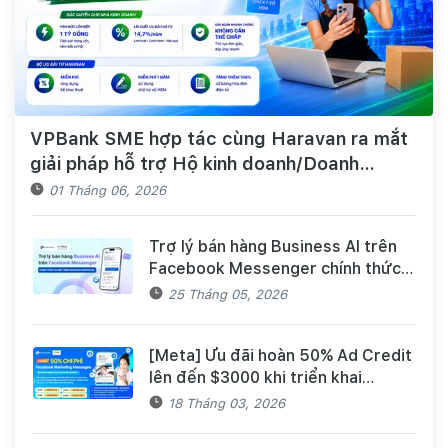
VPBank SME hợp tác cùng Haravan ra mắt
giải pháp hỗ trợ Hộ kinh doanh/Doanh
nghiệp tiếp cận nguồn vốn và quản lý thuế,
01 Tháng 06, 2026
hóa đơn điện tử hiệu quả
Trợ lý bán hàng Business AI trên
Facebook Messenger chính thức
có mặt trên Haravan Harasocial
25 Tháng 05, 2026
[Meta] Ưu đãi hoàn 50% Ad Credit
lên đến $3000 khi triển khai
Facebook Marketing Messages
18 Tháng 03, 2026
dành cho khách hàng Haravan