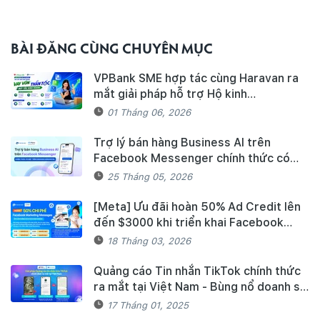
BÀI ĐĂNG CÙNG CHUYÊN MỤC
VPBank SME hợp tác cùng Haravan ra
mắt giải pháp hỗ trợ Hộ kinh
doanh/Doanh nghiệp tiếp cận nguồn
01 Tháng 06, 2026
vốn và quản lý thuế, hóa đơn điện tử
hiệu quả
Trợ lý bán hàng Business AI trên
Facebook Messenger chính thức có
mặt trên Haravan Harasocial
25 Tháng 05, 2026
[Meta] Ưu đãi hoàn 50% Ad Credit lên
đến $3000 khi triển khai Facebook
Marketing Messages dành cho khách
18 Tháng 03, 2026
hàng Haravan
Quảng cáo Tin nhắn TikTok chính thức
ra mắt tại Việt Nam - Bùng nổ doanh số
mùa Tết cùng TikTok và Haravan
17 Tháng 01, 2025