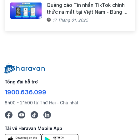
Quảng cáo Tin nhắn TikTok chính
thức ra mắt tại Việt Nam - Bùng nổ
doanh số mùa Tết cùng TikTok và
17 Tháng 01, 2025
Haravan
Tổng đài hỗ trợ
1900.636.099
8h00 - 21h00 từ Thứ Hai - Chủ nhật
Tải về Haravan Mobile App