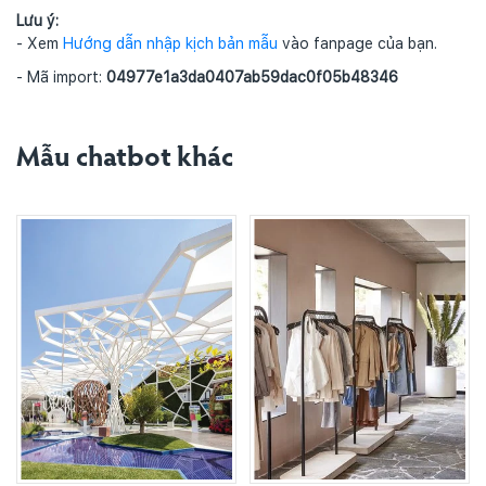
Lưu ý:
- Xem
Hướng dẫn nhập kịch bản mẫu
vào fanpage của bạn.
- Mã import:
04977e1a3da0407ab59dac0f05b48346
Mẫu chatbot khác