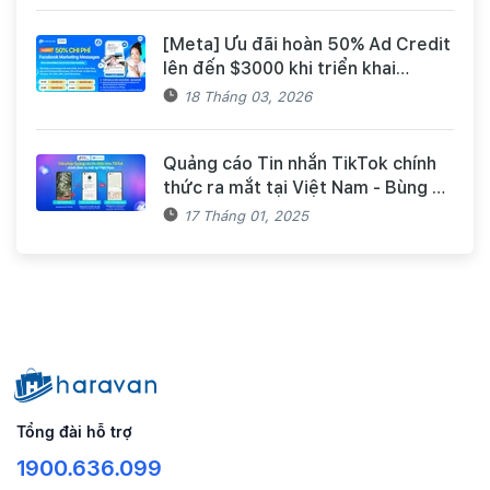
[Meta] Ưu đãi hoàn 50% Ad Credit
lên đến $3000 khi triển khai
Facebook Marketing Messages
18 Tháng 03, 2026
dành cho khách hàng Haravan
Quảng cáo Tin nhắn TikTok chính
thức ra mắt tại Việt Nam - Bùng nổ
doanh số mùa Tết cùng TikTok và
17 Tháng 01, 2025
Haravan
Tổng đài hỗ trợ
1900.636.099