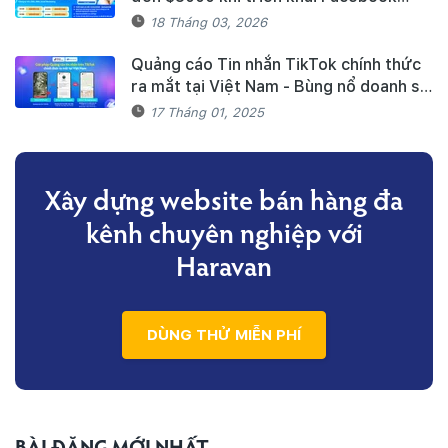
Marketing Messages dành cho khách
18 Tháng 03, 2026
hàng Haravan
Quảng cáo Tin nhắn TikTok chính thức
ra mắt tại Việt Nam - Bùng nổ doanh số
mùa Tết cùng TikTok và Haravan
17 Tháng 01, 2025
Xây dựng website bán hàng đa
kênh
chuyên nghiệp với
Haravan
DÙNG THỬ MIỄN PHÍ