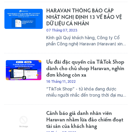
hai doanh nghiệp vừa và nhỏ.Đây là năm
HARAVAN THÔNG BÁO CẬP
đầu tiên Hội nghị Lãnh đạo công nghệ
CTO...
NHẬT NGHỊ ĐỊNH 13 VỀ BẢO VỆ
DỮ LIỆU CÁ NHÂN
07 Tháng 07, 2023
Kính gửi Quý khách hàng, Công ty Cổ
phần Công nghệ Haravan (Haravan) xin
trân trọng thông báo đến Quý khách về
việc Haravan áp dụng Điều kiện và Điều
Ưu đãi đặc quyền của TikTok Shop
khoản về bảo vệ dữ liệu cá nhân theo
Nghị định...
dành cho chủ shop Haravan, nghìn
đơn không còn xa
16 Tháng 11, 2022
“TikTok Shop” - từ khóa đang được
nhiều người nhắc đến trong thời đại mua
sắm phát triển như hiện nay. Ra mắt từ
đầu năm 2022, TikTok Shop đang ngày
Cảnh báo giả danh nhân viên
càng phát triển mạnh mẽ, là một nền
tảng...
Haravan nhằm lừa đảo chiếm đoạt
tài sản của khách hàng