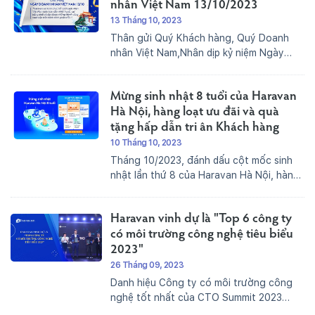
Social Commerce &...
nhân Việt Nam 13/10/2023
13 Tháng 10, 2023
Thân gửi Quý Khách hàng, Quý Doanh
nhân Việt Nam,Nhân dịp kỷ niệm Ngày
Doanh nhân Việt Nam 13/10/2023,
Haravan xin gửi lời chúc mừng đến những
Mừng sinh nhật 8 tuổi của Haravan
Doanh nhân đã không ngừng nỗ lực và
cố gắng, đồng thời tôn...
Hà Nội, hàng loạt ưu đãi và quà
tặng hấp dẫn tri ân Khách hàng
10 Tháng 10, 2023
Tháng 10/2023, đánh dấu cột mốc sinh
nhật lần thứ 8 của Haravan Hà Nội, hành
trình hỗ trợ và đồng hành cùng các nhà
kinh doanh gặt hái thành công.Sinh nhật
Haravan vinh dự là "Top 6 công ty
lần thứ 8 như một lời hứa hẹn...
có môi trường công nghệ tiêu biểu
2023"
26 Tháng 09, 2023
Danh hiệu Công ty có môi trường công
nghệ tốt nhất của CTO Summit 2023
được trao cho bốn doanh nghiệp lớn và