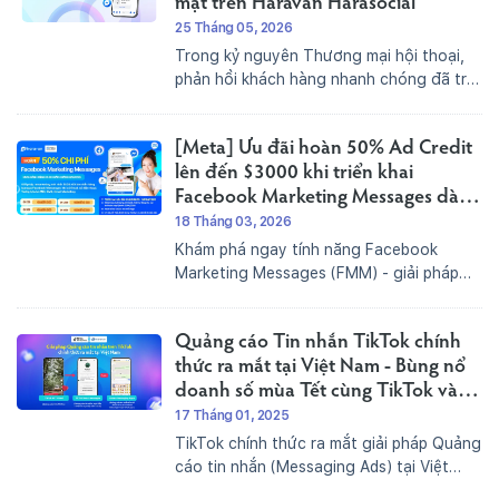
mặt trên Haravan Harasocial
25 Tháng 05, 2026
Trong kỷ nguyên Thương mại hội thoại,
phản hồi khách hàng nhanh chóng đã trở
thành yêu cầu bắt buộc. Meta Business AI
đã chính thức ra mắt và nay có mặt trên
[Meta] Ưu đãi hoàn 50% Ad Credit
Haravan Harasocial giúp nhà bán hàng
có...
lên đến $3000 khi triển khai
Facebook Marketing Messages dành
cho khách hàng Haravan
18 Tháng 03, 2026
Khám phá ngay tính năng Facebook
Marketing Messages (FMM) - giải pháp
remarketing mới nhất từ Meta, giúp nhà
bán hàng gửi tin nhắn hàng loạt qua
Quảng cáo Tin nhắn TikTok chính
Facebook Messenger. Đặc biệt, khách
hàng của Haravan đang được hưởng ưu
thức ra mắt tại Việt Nam - Bùng nổ
đãi...
doanh số mùa Tết cùng TikTok và
Haravan
17 Tháng 01, 2025
TikTok chính thức ra mắt giải pháp Quảng
cáo tin nhắn (Messaging Ads) tại Việt
Nam - một công cụ hỗ trợ doanh nghiệp