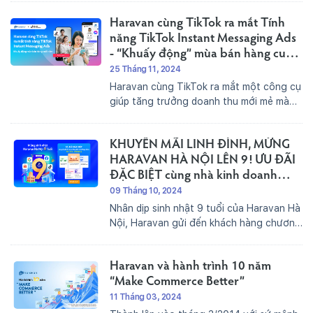
kết nối trực tiếp với khách hàng thông
Haravan cùng TikTok ra mắt Tính
qua những cuộc trò chuyện liền mạch
với...
năng TikTok Instant Messaging Ads
- “Khuấy động” mùa bán hàng cuối
năm
25 Tháng 11, 2024
Haravan cùng TikTok ra mắt một công cụ
giúp tăng trưởng doanh thu mới mẻ mà
bạn không nên bỏ lỡ - TikTok Instant
Messaging Ads. 1. Quảng cáo tin nhắn
KHUYẾN MÃI LINH ĐÌNH, MỪNG
tức thì trên TikTok (TikTok Instant
Messaging Ads) là gì?TikTok...
HARAVAN HÀ NỘI LÊN 9! ƯU ĐÃI
ĐẶC BIỆT cùng nhà kinh doanh
tăng tốc mùa Mega Sales
09 Tháng 10, 2024
Nhân dịp sinh nhật 9 tuổi của Haravan Hà
Nội, Haravan gửi đến khách hàng chương
trình khuyến mãi cực hấp dẫn thay lời tri
ân cho sự yêu thương và tín nhiệm của
Haravan và hành trình 10 năm
các nhà kinh doanh trên hành...
“Make Commerce Better”
11 Tháng 03, 2024