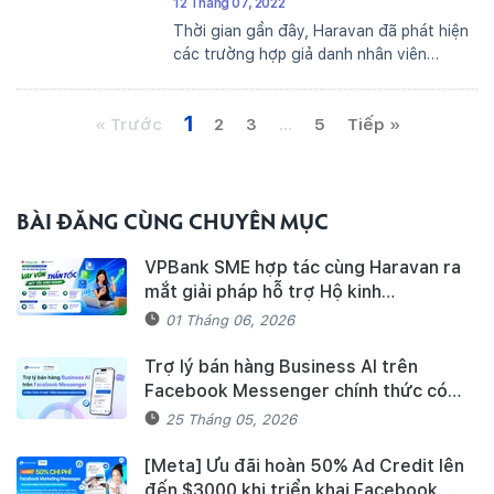
12 Tháng 07, 2022
Thời gian gần đây, Haravan đã phát hiện
các trường hợp giả danh nhân viên
HARAVAN, lợi dụng sự tin tưởng của
khách hàng đối với HARAVAN, nhằm lừa
1
« Trước
đảo nhằm đánh cắp thông tin cá nhân và
2
3
…
5
Tiếp »
chiếm đoạt...
BÀI ĐĂNG CÙNG CHUYÊN MỤC
VPBank SME hợp tác cùng Haravan ra
mắt giải pháp hỗ trợ Hộ kinh
doanh/Doanh nghiệp tiếp cận nguồn
01 Tháng 06, 2026
vốn và quản lý thuế, hóa đơn điện tử
hiệu quả
Trợ lý bán hàng Business AI trên
Facebook Messenger chính thức có
mặt trên Haravan Harasocial
25 Tháng 05, 2026
[Meta] Ưu đãi hoàn 50% Ad Credit lên
đến $3000 khi triển khai Facebook