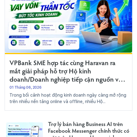
VPBank SME hợp tác cùng Haravan ra
mắt giải pháp hỗ trợ Hộ kinh
doanh/Doanh nghiệp tiếp cận nguồn vốn
và quản lý thuế, hóa đơn điện tử hiệu
01 Tháng 06, 2026
Trong bối cảnh hoạt động kinh doanh ngày càng mở rộng
quả
trên nhiều nền tảng online và offline, nhiều Hộ...
Trợ lý bán hàng Business AI trên
Facebook Messenger chính thức có