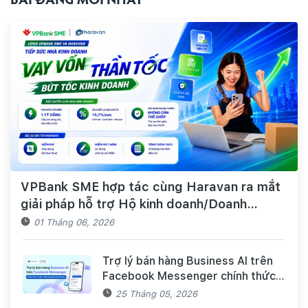
BÀI ĐĂNG MỚI NHẤT
VPBank SME hợp tác cùng Haravan ra mắt
giải pháp hỗ trợ Hộ kinh doanh/Doanh
nghiệp tiếp cận nguồn vốn và quản lý thuế,
01 Tháng 06, 2026
hóa đơn điện tử hiệu quả
Trợ lý bán hàng Business AI trên
Facebook Messenger chính thức
có mặt trên Haravan Harasocial
25 Tháng 05, 2026