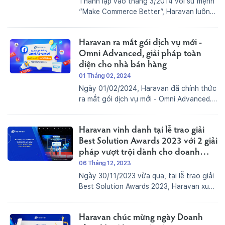
Thành lập vào tháng 3/2014 với sứ mệnh
“Make Commerce Better”, Haravan luôn
nỗ lực tạo ra những giải pháp công nghệ
vượt trội để giúp doanh nghiệp tăng
Haravan ra mắt gói dịch vụ mới -
trưởng trong việc bán hàng đa kênh và
phát triển kinh...
Omni Advanced, giải pháp toàn
diện cho nhà bán hàng
01 Tháng 02, 2024
Ngày 01/02/2024, Haravan đã chính thức
ra mắt gói dịch vụ mới - Omni Advanced.
Đây là gói dịch vụ mang đến giải pháp
toàn diện dành cho nhà bán hàng kinh
Haravan vinh danh tại lễ trao giải
doanh đa kênh từ Website, livestream
Facebook đến...
Best Solution Awards 2023 với 2 giải
pháp vượt trội dành cho doanh
nghiệp
06 Tháng 12, 2023
Ngày 30/11/2023 vừa qua, tại lễ trao giải
Best Solution Awards 2023, Haravan xuất
sắc được vinh danh nhận 2 giải thưởng:
“Best Solution 2023” dành cho giải pháp
Haravan chúc mừng ngày Doanh
HaraSocial - Giải pháp kinh doanh đa kênh