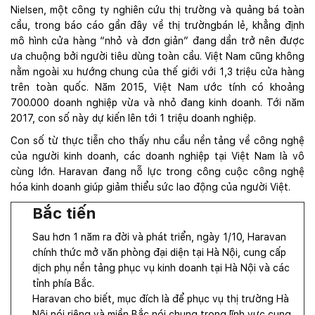
Nielsen, một công ty nghiên cứu thị trường và quảng bá toàn
cầu, trong
báo
cáo gần đây về
thị trườngbán lẻ, khẳng định
mô hình cửa hàng “nhỏ và đơn giản” đang dần trở nên được
ưa chuộng bởi người tiêu dùng toàn cầu. Việt Nam cũng không
nằm ngoài xu hướng chung của
thế giới
với 1,3 triệu cửa hàng
trên toàn quốc. Năm 2015, Việt Nam ước tính có khoảng
700.000 doanh nghiệp vừa và nhỏ đang kinh doanh. Tới năm
2017, con số này dự kiến lên tới 1 triệu doanh nghiệp.
Con số từ thực tiễn cho thấy nhu cầu nền tảng về công nghệ
của người kinh doanh, các doanh nghiệp tại Việt Nam là vô
cùng lớn. Haravan đang nỗ lực trong công cuộc công nghệ
hóa kinh doanh giúp giảm thiểu sức lao động của người Việt.
Bắc tiến
Sau hơn 1 năm ra đời và phát triển, ngày 1/10, Haravan
chính thức mở văn phòng đại diện tại Hà Nội, cung cấp
dịch phụ nền tảng phục vụ kinh doanh tại Hà Nội và các
tỉnh phía Bắc.
Haravan cho biết, mục đích là để phục vụ thị trường Hà
Nội nói riêng và miền Bắc nói chung trong lĩnh vực cung