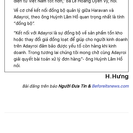
điện tử Việt Nam tốt hơn,” bà Lê Hoàng Uyên Vy, nói.
Về cơ chế kết nối đồng bộ quản lý giữa Haravan và
Adayroi, theo ông Huỳnh Lâm Hồ quan trọng nhất là tính
“đồng bộ”.
“Kết nối với Adayroi là sự đồng bộ về sản phẩm tồn kho
hoặc thay đổi giá đồng loạt để giúp cho người kinh doanh
trên Adayroi đảm bảo được yếu tố còn hàng khi kinh
doanh. Trong tương lai chúng tôi mong chờ cùng Adayroi
giải quyết bài toán xử lý đơn hàng.”- ông Huỳnh Lâm Hồ
nói.
H.Hưng
Bài đăng trên báo
Người Đưa Tin &
Beforeitsnews.com