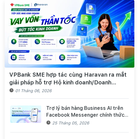
VPBank SME hợp tác cùng Haravan ra mắt
giải pháp hỗ trợ Hộ kinh doanh/Doanh
nghiệp tiếp cận nguồn vốn và quản lý thuế,
01 Tháng 06, 2026
hóa đơn điện tử hiệu quả
Trợ lý bán hàng Business AI trên
Facebook Messenger chính thức
có mặt trên Haravan Harasocial
25 Tháng 05, 2026