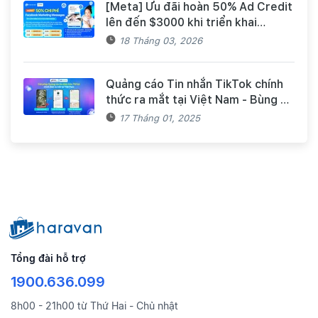
[Meta] Ưu đãi hoàn 50% Ad Credit
lên đến $3000 khi triển khai
Facebook Marketing Messages
18 Tháng 03, 2026
dành cho khách hàng Haravan
Quảng cáo Tin nhắn TikTok chính
thức ra mắt tại Việt Nam - Bùng nổ
doanh số mùa Tết cùng TikTok và
17 Tháng 01, 2025
Haravan
Tổng đài hỗ trợ
1900.636.099
8h00 - 21h00 từ Thứ Hai - Chủ nhật