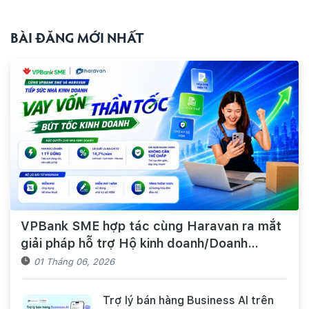
BÀI ĐĂNG MỚI NHẤT
VPBank SME hợp tác cùng Haravan ra mắt
giải pháp hỗ trợ Hộ kinh doanh/Doanh
nghiệp tiếp cận nguồn vốn và quản lý thuế,
01 Tháng 06, 2026
hóa đơn điện tử hiệu quả
Trợ lý bán hàng Business AI trên