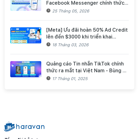
Facebook Messenger chính thức
có mặt trên Haravan Harasocial
25 Tháng 05, 2026
[Meta] Ưu đãi hoàn 50% Ad Credit
lên đến $3000 khi triển khai
Facebook Marketing Messages
18 Tháng 03, 2026
dành cho khách hàng Haravan
Quảng cáo Tin nhắn TikTok chính
thức ra mắt tại Việt Nam - Bùng nổ
doanh số mùa Tết cùng TikTok và
17 Tháng 01, 2025
Haravan