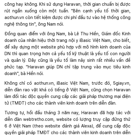
công hay không. Khi sử dụng Haravan, thời gian chuẩn bị được
rút ngắn xuống còn một tuần. "Bên cạnh yếu tố thời gian,
aothun.vn còn tiết kiệm được chi phí đầu tư vào hệ thống công
nghệ thông tin", ông Nam nói.
Đồng quan điểm với ông Nam, bà Lê Thu Hiền, Giám đốc Kinh
doanh của nhãn hiệu thời trang nội y iBasic Việt Nam, cho biết,
để xây dựng một website phù hợp với mô hình kinh doanh của
DN thì quan trọng hơn cả yếu tố kỹ thuật là yếu tố con người
và quản lý. Đây cũng là yếu tố làm nảy sinh rất nhiều vấn đề
phức tạp. "Haravan giúp DN chỉ tập trung vào mục tiêu kinh
doanh", bà Hiền nói.
Không chỉ có aothun.vn, iBasic Việt Nam, trước đó, 5giay.vn,
diễn đàn rao vặt khá có tiếng ở Việt Nam, cũng chọn Haravan
làm đối tác độc quyền cung cấp các giải pháp thương mại điện
tử (TMĐT) cho các thành viên kinh doanh trên diễn đàn.
Tương tự, hồi đầu tháng 3 năm nay, Haravan đã hợp tác với
diễn đàn webtretho.com, website có lượng truy cập đứng thứ
6 ở Việt Nam (theo website đánh giá Alexa), để cung cấp độc
quyền giải pháp TMĐT cho các thành viên kinh doanh trên diễn