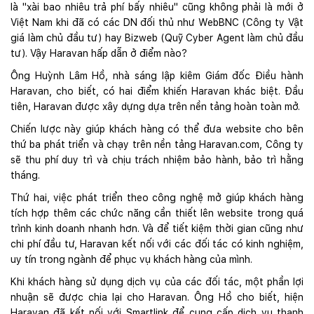
là "xài bao nhiêu trả phí bấy nhiêu" cũng không phải là mới ở
Việt Nam khi đã có các DN đối thủ như WebBNC (Công ty Vật
giá làm chủ đầu tư) hay Bizweb (Quỹ Cyber Agent làm chủ đầu
tư). Vậy Haravan hấp dẫn ở điểm nào?
Ông Huỳnh Lâm Hồ, nhà sáng lập kiêm Giám đốc Điều hành
Haravan, cho biết, có hai điểm khiến Haravan khác biệt. Đầu
tiên, Haravan được xây dựng dựa trên nền tảng hoàn toàn mở.
Chiến lược này giúp khách hàng có thể đưa website cho bên
thứ ba phát triển và chạy trên nền tảng Haravan.com, Công ty
sẽ thu phí duy trì và chịu trách nhiệm bảo hành, bảo trì hằng
tháng.
Thứ hai, việc phát triển theo công nghệ mở giúp khách hàng
tích hợp thêm các chức năng cần thiết lên website trong quá
trình kinh doanh nhanh hơn. Và để tiết kiệm thời gian cũng như
chi phí đầu tư, Haravan kết nối với các đối tác có kinh nghiệm,
uy tín trong ngành để phục vụ khách hàng của mình.
Khi khách hàng sử dụng dịch vụ của các đối tác, một phần lợi
nhuận sẽ được chia lại cho Haravan. Ông Hồ cho biết, hiện
Haravan đã kết nối với Smartlink để cung cấp dịch vụ thanh