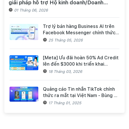
giải pháp hỗ trợ Hộ kinh doanh/Doanh
nghiệp tiếp cận nguồn vốn và quản lý thuế,
01 Tháng 06, 2026
hóa đơn điện tử hiệu quả
Trợ lý bán hàng Business AI trên
Facebook Messenger chính thức
có mặt trên Haravan Harasocial
25 Tháng 05, 2026
[Meta] Ưu đãi hoàn 50% Ad Credit
lên đến $3000 khi triển khai
Facebook Marketing Messages
18 Tháng 03, 2026
dành cho khách hàng Haravan
Quảng cáo Tin nhắn TikTok chính
thức ra mắt tại Việt Nam - Bùng nổ
doanh số mùa Tết cùng TikTok và
17 Tháng 01, 2025
Haravan