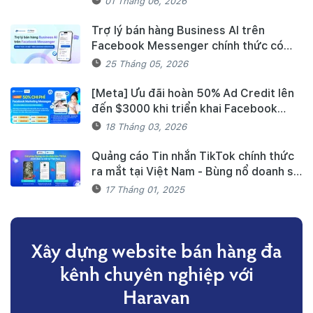
01 Tháng 06, 2026
vốn và quản lý thuế, hóa đơn điện tử
hiệu quả
Trợ lý bán hàng Business AI trên
Facebook Messenger chính thức có
mặt trên Haravan Harasocial
25 Tháng 05, 2026
[Meta] Ưu đãi hoàn 50% Ad Credit lên
đến $3000 khi triển khai Facebook
Marketing Messages dành cho khách
18 Tháng 03, 2026
hàng Haravan
Quảng cáo Tin nhắn TikTok chính thức
ra mắt tại Việt Nam - Bùng nổ doanh số
mùa Tết cùng TikTok và Haravan
17 Tháng 01, 2025
Xây dựng website bán hàng đa
kênh
chuyên nghiệp với
Haravan