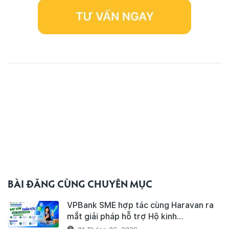
BÀI ĐĂNG CÙNG CHUYÊN MỤC
VPBank SME hợp tác cùng Haravan ra
mắt giải pháp hỗ trợ Hộ kinh
doanh/Doanh nghiệp tiếp cận nguồn