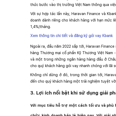
thức bước vào thị trường Việt Nam thông qua việc
Với sự hợp tác lần này, Haravan Finance và Kban
doanh dành riêng cho khách hàng với hạn mức lê
1,4%/tháng.
Xem thông tin chi tiết và đăng ký gói vay Kbank
Ngoài ra, đầu năm 2022 sắp tới, Haravan Finance
hàng Thương mại cổ phần Kỹ Thương Việt Nam -
và một trong những ngân hàng hàng đầu ở Châu
cho quý khách hàng gói vay nhanh chóng với lãi s
Không chỉ dừng ở đó, trong thời gian tới, Harav
đến cho quý khách hàng một trải nghiệm tuyệt vời
3. Lợi ích nổi bật khi sử dụng giải 
Với mục tiêu hỗ trợ một cách tối ưu và phù h
chức kinh doanh bán lẻ hiện nay. Với giải 