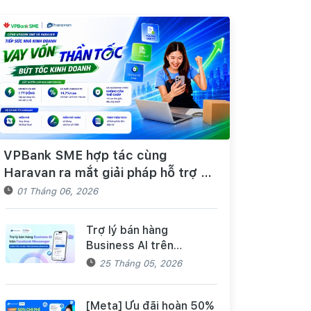
VPBank SME hợp tác cùng
Haravan ra mắt giải pháp hỗ trợ Hộ
kinh doanh/Doanh nghiệp tiếp cận
01 Tháng 06, 2026
nguồn vốn và quản lý thuế, hóa
đơn điện tử hiệu quả
Trợ lý bán hàng
Business AI trên
Facebook Messenger
25 Tháng 05, 2026
chính thức có mặt trên
Haravan Harasocial
[Meta] Ưu đãi hoàn 50%