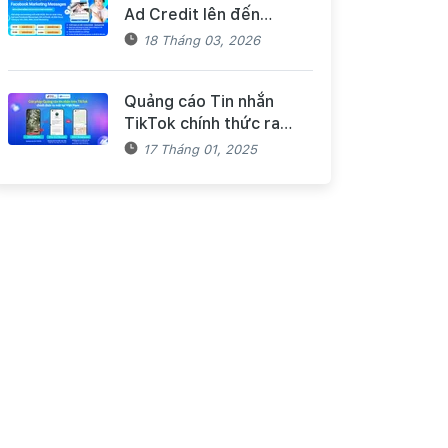
Ad Credit lên đến
$3000 khi triển khai
18 Tháng 03, 2026
Facebook Marketing
Messages dành cho
Quảng cáo Tin nhắn
khách hàng Haravan
TikTok chính thức ra
mắt tại Việt Nam - Bùng
17 Tháng 01, 2025
nổ doanh số mùa Tết
cùng TikTok và Haravan