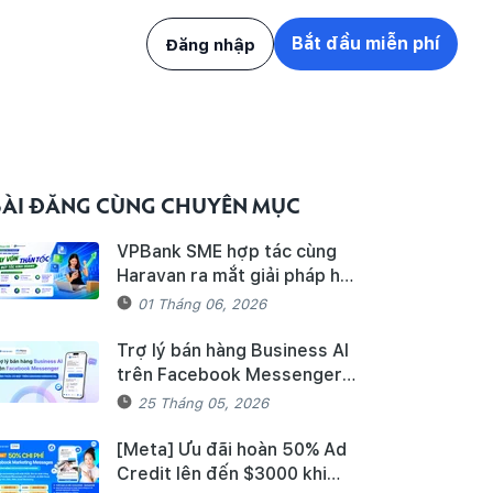
Bắt đầu miễn phí
Đăng nhập
BÀI ĐĂNG CÙNG CHUYÊN MỤC
VPBank SME hợp tác cùng
Haravan ra mắt giải pháp hỗ
trợ Hộ kinh doanh/Doanh
01 Tháng 06, 2026
nghiệp tiếp cận nguồn vốn và
quản lý thuế, hóa đơn điện tử
Trợ lý bán hàng Business AI
hiệu quả
trên Facebook Messenger
chính thức có mặt trên
25 Tháng 05, 2026
Haravan Harasocial
[Meta] Ưu đãi hoàn 50% Ad
Credit lên đến $3000 khi