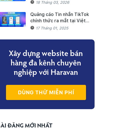
triển khai Facebook
18 Tháng 03, 2026
Marketing Messages dành
cho khách hàng Haravan
Quảng cáo Tin nhắn TikTok
chính thức ra mắt tại Việt
Nam - Bùng nổ doanh số mùa
17 Tháng 01, 2025
Tết cùng TikTok và Haravan
Xây dựng website bán
hàng đa kênh
chuyên
nghiệp với Haravan
DÙNG THỬ MIỄN PHÍ
BÀI ĐĂNG MỚI NHẤT