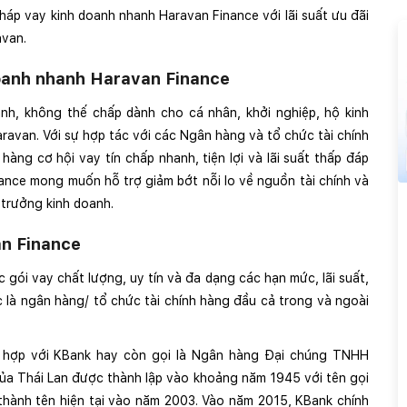
háp vay kinh doanh nhanh Haravan Finance với lãi suất ưu đãi
avan.
 doanh nhanh Haravan Finance
anh, không thế chấp dành cho cá nhân, khởi nghiệp, hộ kinh
avan. Với sự hợp tác với các Ngân hàng và tổ chức tài chính
àng cơ hội vay tín chấp nhanh, tiện lợi và lãi suất thấp đáp
nance mong muốn hỗ trợ giảm bớt nỗi lo về nguồn tài chính và
 trưởng kinh doanh.
an Finance
ói vay chất lượng, uy tín và đa dạng các hạn mức, lãi suất,
 là ngân hàng/ tổ chức tài chính hàng đầu cả trong và ngoài
t hợp với KBank hay còn gọi là Ngân hàng Đại chúng TNHH
ủa Thái Lan được thành lập vào khoảng năm 1945 với tên gọi
thành tên hiện tại vào năm 2003. Vào năm 2015, KBank chính