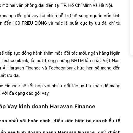
 mở hai văn phòng đại diện tại TP. Hồ Chí Minh và Hà Nội.
k mang đến gói vay tài chính hỗ trợ bổ sung nguồn vốn kinh
n đến 100 TRIỆU ĐỒNG và mức lãi suất cực kỳ ưu đãi chỉ từ
 sẽ tiếp tục đồng hành thêm một đối tác mới, ngân hàng Ngân
 Techcombank, là một trong những NHTM lớn nhất Việt Nam
 Á. Haravan Finance và Techcombank hứa hẹn sẽ mang đến
uất ưu đãi.
an Finance sẽ kết hợp với nhiều đối tác uy tín khác để mang
 với đa dạng các gói vay.
pháp Vay kinh doanh Haravan Finance
ợp nhất với hoàn cảnh, điều kiện hiện tại của nhiều tổ
pháp vay kinh doanh nhanh Haravan Finance, quý khách