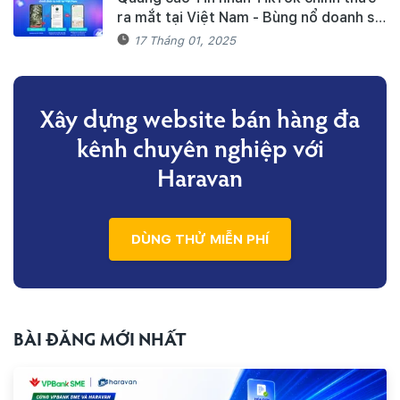
ra mắt tại Việt Nam - Bùng nổ doanh số
mùa Tết cùng TikTok và Haravan
17 Tháng 01, 2025
Xây dựng website bán hàng đa
kênh
chuyên nghiệp với
Haravan
DÙNG THỬ MIỄN PHÍ
BÀI ĐĂNG MỚI NHẤT