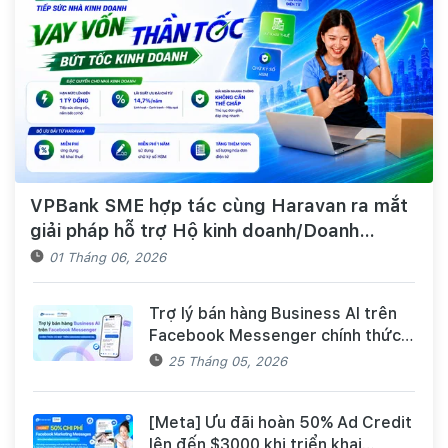
VPBank SME hợp tác cùng Haravan ra mắt
giải pháp hỗ trợ Hộ kinh doanh/Doanh
nghiệp tiếp cận nguồn vốn và quản lý thuế,
01 Tháng 06, 2026
hóa đơn điện tử hiệu quả
Trợ lý bán hàng Business AI trên
Facebook Messenger chính thức
có mặt trên Haravan Harasocial
25 Tháng 05, 2026
[Meta] Ưu đãi hoàn 50% Ad Credit
lên đến $3000 khi triển khai