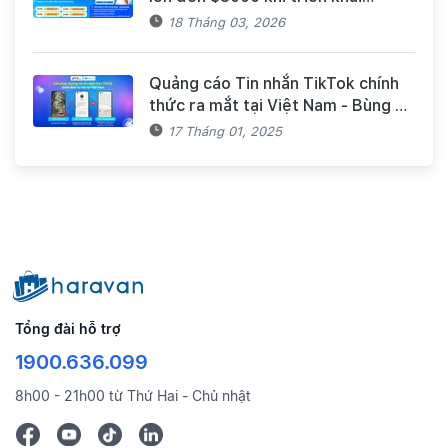
Facebook Marketing Messages
18 Tháng 03, 2026
dành cho khách hàng Haravan
Quảng cáo Tin nhắn TikTok chính
thức ra mắt tại Việt Nam - Bùng nổ
doanh số mùa Tết cùng TikTok và
17 Tháng 01, 2025
Haravan
Tổng đài hỗ trợ
1900.636.099
8h00 - 21h00 từ Thứ Hai - Chủ nhật