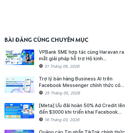
BÀI ĐĂNG CÙNG CHUYÊN MỤC
VPBank SME hợp tác cùng Haravan ra
mắt giải pháp hỗ trợ Hộ kinh
doanh/Doanh nghiệp tiếp cận nguồn
01 Tháng 06, 2026
vốn và quản lý thuế, hóa đơn điện tử
hiệu quả
Trợ lý bán hàng Business AI trên
Facebook Messenger chính thức có
mặt trên Haravan Harasocial
25 Tháng 05, 2026
[Meta] Ưu đãi hoàn 50% Ad Credit lên
đến $3000 khi triển khai Facebook
Marketing Messages dành cho khách
18 Tháng 03, 2026
hàng Haravan
Quảng cáo Tin nhắn TikTok chính thức