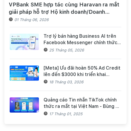
VPBank SME hợp tác cùng Haravan ra mắt
giải pháp hỗ trợ Hộ kinh doanh/Doanh
nghiệp tiếp cận nguồn vốn và quản lý thuế,
01 Tháng 06, 2026
hóa đơn điện tử hiệu quả
Trợ lý bán hàng Business AI trên
Facebook Messenger chính thức
có mặt trên Haravan Harasocial
25 Tháng 05, 2026
[Meta] Ưu đãi hoàn 50% Ad Credit
lên đến $3000 khi triển khai
Facebook Marketing Messages
18 Tháng 03, 2026
dành cho khách hàng Haravan
Quảng cáo Tin nhắn TikTok chính
thức ra mắt tại Việt Nam - Bùng nổ
doanh số mùa Tết cùng TikTok và
17 Tháng 01, 2025
Haravan