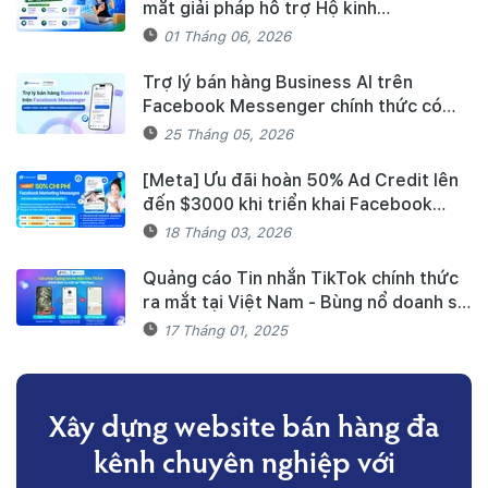
mắt giải pháp hỗ trợ Hộ kinh
doanh/Doanh nghiệp tiếp cận nguồn
01 Tháng 06, 2026
vốn và quản lý thuế, hóa đơn điện tử
hiệu quả
Trợ lý bán hàng Business AI trên
Facebook Messenger chính thức có
mặt trên Haravan Harasocial
25 Tháng 05, 2026
[Meta] Ưu đãi hoàn 50% Ad Credit lên
đến $3000 khi triển khai Facebook
Marketing Messages dành cho khách
18 Tháng 03, 2026
hàng Haravan
Quảng cáo Tin nhắn TikTok chính thức
ra mắt tại Việt Nam - Bùng nổ doanh số
mùa Tết cùng TikTok và Haravan
17 Tháng 01, 2025
Xây dựng website bán hàng đa
kênh
chuyên nghiệp với