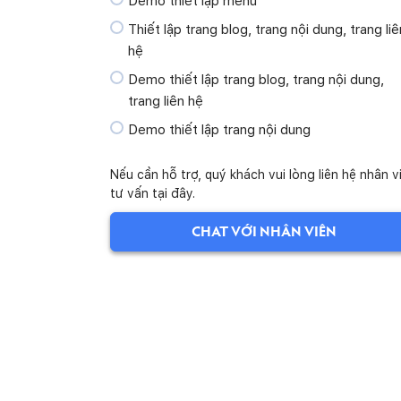
Demo thiết lập menu
Thiết lập trang blog, trang nội dung, trang liê
hệ
Demo thiết lập trang blog, trang nội dung,
trang liên hệ
Demo thiết lập trang nội dung
Demo thiết lập trang liên hệ
Nếu cần hỗ trợ, quý khách vui lòng liên hệ nhân v
Thiết lập phương thức vận hành
tư vấn tại đây.
Demo thiết lập địa chỉ và kho hàng
CHAT VỚI NHÂN VIÊN
Demo thiết lập cấu hình vận chuyển
Demo thiết lập cấu hình kích thước kiện hàn
đóng gói
Demo thiết lập cấu hình thanh toán
Demo thiết lập trang thanh toán (checkout)
Thiết lập trỏ tên miền