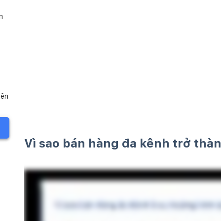
n
iên
Vì sao bán hàng đa kênh trở thà
g