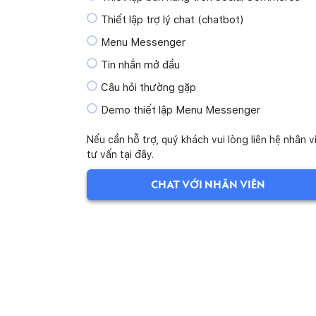
Thiết lập trợ lý chat (chatbot)
Menu Messenger
Tin nhắn mở đầu
Câu hỏi thường gặp
Demo thiết lập Menu Messenger
Demo thiết lập Tin nhắn mở đầu
Nếu cần hỗ trợ, quý khách vui lòng liên hệ nhân v
tư vấn tại đây.
Demo thiết lập Câu hỏi thường gặp
Tin nhắn mặc định
CHAT VỚI NHÂN VIÊN
Công cụ phản hồi tự động Auto Comment
Công cụ ẩn bình luận
Demo thiết lập Tin nhắn mặc định
Demo thiết lập phản hồi tự động Auto
Comment
Demo chatbot trả lời theo từ khóa