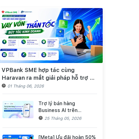
VPBank SME hợp tác cùng
Haravan ra mắt giải pháp hỗ trợ Hộ
kinh doanh/Doanh nghiệp tiếp cận
01 Tháng 06, 2026
nguồn vốn và quản lý thuế, hóa
đơn điện tử hiệu quả
Trợ lý bán hàng
Business AI trên
Facebook Messenger
25 Tháng 05, 2026
chính thức có mặt trên
Haravan Harasocial
[Meta] Ưu đãi hoàn 50%