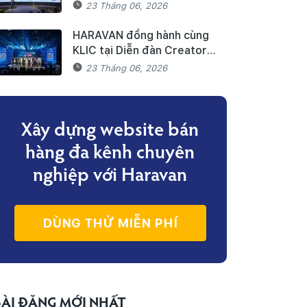
2026
23 Tháng 06, 2026
HARAVAN đồng hành cùng
KLIC tại Diễn đàn Creator
Economy 2026
23 Tháng 06, 2026
Xây dựng website bán
hàng đa kênh
chuyên
nghiệp với Haravan
DÙNG THỬ MIỄN PHÍ
BÀI ĐĂNG MỚI NHẤT