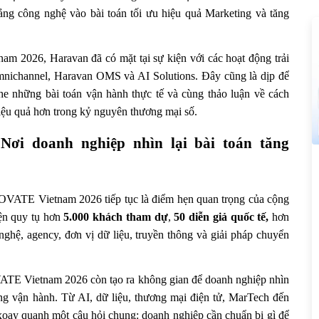
tảng công nghệ vào bài toán tối ưu hiệu quả Marketing và tăng 
026, Haravan đã có mặt tại sự kiện với các hoạt động trải 
mnichannel, Haravan OMS và AI Solutions. Đây cũng là dịp để 
 những bài toán vận hành thực tế và cùng thảo luận về cách 
iệu quả hơn trong kỷ nguyên thương mại số.
 doanh nghiệp nhìn lại bài toán tăng 
VATE Vietnam 2026 tiếp tục là điểm hẹn quan trọng của cộng 
n quy tụ hơn 
5.000 khách tham dự
,
 50 diễn giả quốc tế,
 hơn
ghệ, agency, đơn vị dữ liệu, truyền thông và giải pháp chuyển 
E Vietnam 2026 còn tạo ra không gian để doanh nghiệp nhìn 
ờng vận hành. Từ AI, dữ liệu, thương mại điện tử, MarTech đến 
 xoay quanh một câu hỏi chung: doanh nghiệp cần chuẩn bị gì để 