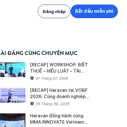
Bắt đầu miễn phí
Đăng nhập
BÀI ĐĂNG CÙNG CHUYÊN MỤC
[RECAP] WORKSHOP: BIẾT
THUẾ – HIỂU LUẬT – TÀI
CHÍNH VỮNG VÀNG CHO NHÀ
01 Tháng 07, 2026
KINH DOANH
[RECAP] Haravan tại VOBF
2026: Cùng doanh nghiệp
bứt tốc tăng trưởng trong kỷ
26 Tháng 06, 2026
nguyên Agentic Commerce
Haravan đồng hành cùng
MMA INNOVATE Vietnam