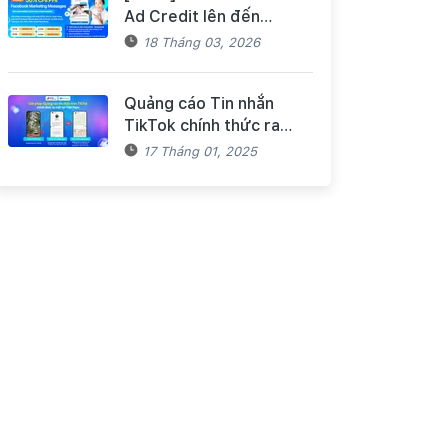
Ad Credit lên đến
$3000 khi triển khai
18 Tháng 03, 2026
Facebook Marketing
Messages dành cho
Quảng cáo Tin nhắn
khách hàng Haravan
TikTok chính thức ra
mắt tại Việt Nam - Bùng
17 Tháng 01, 2025
nổ doanh số mùa Tết
cùng TikTok và Haravan