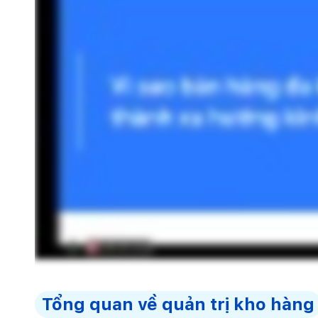
trả
Tổng quan về quản trị kho hàng