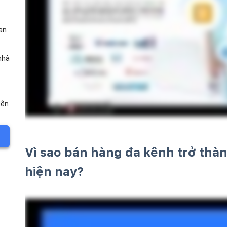
an
nhà
iên
Vì sao bán hàng đa kênh trở thà
hiện nay?