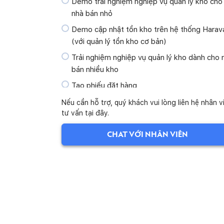
Demo trải nghiệm nghiệp vụ quản lý kho cho
nhà bán nhỏ
Demo cập nhật tồn kho trên hệ thống Harav
(với quản lý tồn kho cơ bản)
Trải nghiệm nghiệp vụ quản lý kho dành cho 
bán nhiều kho
Tạo phiếu đặt hàng
Tạo phiếu nhập hàng
Nếu cần hỗ trợ, quý khách vui lòng liên hệ nhân v
tư vấn tại đây.
Tạo phiếu trả hàng nhập
Tạo phiếu kiểm kho
CHAT VỚI NHÂN VIÊN
Tạo phiếu điều chuyển
Xem lịch sử tồn kho
Chi tiết 8 loại nghiệp vụ trong lịch sử tồn kho
Xem báo cáo tồn kho
Demo quản lý tồn kho nâng cao - Tạo phiếu