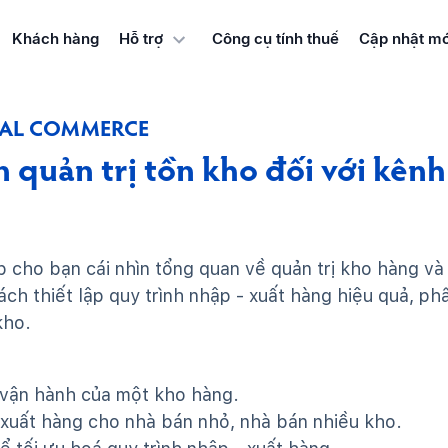
Khách hàng
Công cụ tính thuế
Cập nhật mớ
Hỗ trợ
IAL COMMERCE
 quản trị tồn kho đối với kên
p cho bạn cái nhìn tổng quan về quản trị kho hàng và
h thiết lập quy trình nhập - xuất hàng hiệu quả, ph
kho.
 vận hành của một kho hàng.
 xuất hàng cho nhà bán nhỏ, nhà bán nhiều kho.