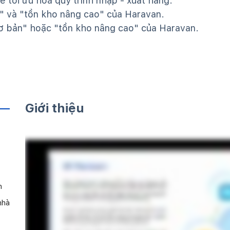
ể tối ưu hoá quy trình nhập - xuất hàng.
n" và "tồn kho nâng cao" của Haravan.
ơ bản" hoặc "tồn kho nâng cao" của Haravan.
Giới thiệu
n
nhà