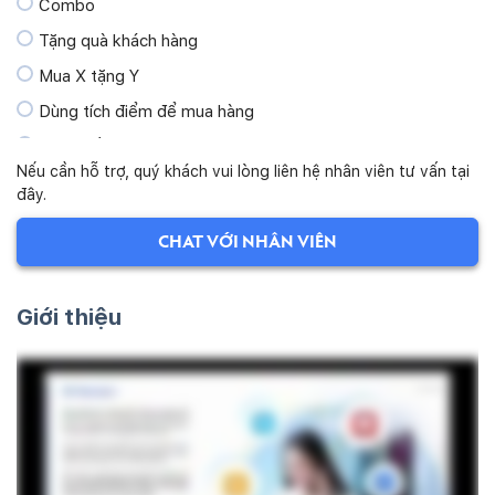
Combo
Tặng quà khách hàng
Mua X tặng Y
Dùng tích điểm để mua hàng
Nâng cấp hạng cho khách hàng
Nếu cần hỗ trợ, quý khách vui lòng liên hệ nhân viên tư vấn tại
Thiết lập chương trình khuyến mãi
đây.
Thiết lập mã khuyến mãi
CHAT VỚI NHÂN VIÊN
Demo tạo chương trình khuyến mãi
Demo tạo mã khuyến mãi
Giới thiệu
Liên hệ hỗ trợ