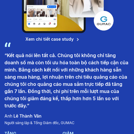
Xem chi tiết case study
“Kết quả nói lên tất cả. Chúng tôi không chỉ tăng
n
“
doanh số mà còn tối ưu hóa toàn bộ cách tiếp cận của
v
mình. Bằng cách kết nối với những khách hàng sẵn
ân
n
sàng mua hàng, lợi nhuận trên chi tiêu quảng cáo của
t
chúng tôi cho quảng cáo mua sắm trực tiếp đã tăng
ử
t
gần 7 lần. Đồng thời, chi phí trên mỗi lượt mua của
g
h
chúng tôi giảm đáng kể, thấp hơn hơn 5 lần so với
k
trước đây.”
t
c
Anh
Lê Thành Vân
Người sáng lập & Tổng Giám đốc, GUMAC
A
Ar
TĂNG
GIẢM