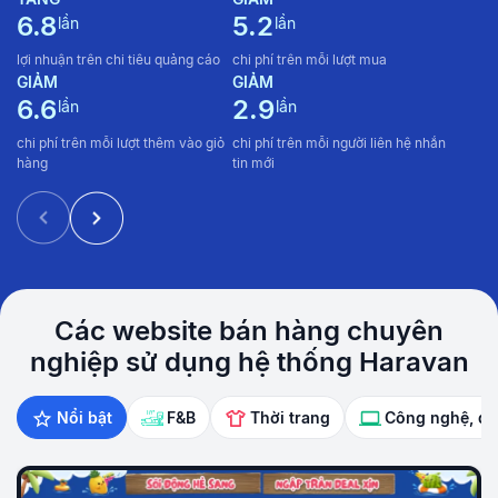
6.8
5.2
lần
lần
Đ
8
lợi nhuận trên chi tiêu quảng cáo
chi phí trên mỗi
lượt mua
GIẢM
GIẢM
tỷ
6.6
2.9
lần
lần
cử
chi phí trên mỗi
lượt thêm vào
giỏ
chi phí trên mỗi người liên hệ nhắn
hàng
tin mới
Các website bán hàng chuyên
nghiệp
sử dụng hệ thống Haravan
Nổi bật
F&B
Thời trang
Công nghệ, đi