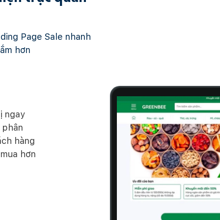
nding Page Sale nhanh
sắm hơn
ị ngay
c phân
ách hàng
 mua hơn