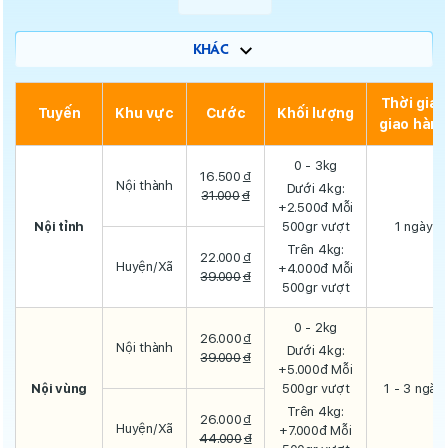
KHÁC
Thời gian
Tuyến
Khu vực
Cước
Khối lượng
giao hàng
0 - 3kg
16.500
đ
Nội thành
Dưới 4kg:
31.000
đ
+2.500đ Mỗi
Nội tỉnh
500gr vượt
1 ngày
Trên 4kg:
22.000
đ
Huyện/Xã
+4.000đ Mỗi
39.000
đ
500gr vượt
0 - 2kg
26.000
đ
Nội thành
Dưới 4kg:
39.000
đ
+5.000đ Mỗi
Nội vùng
500gr vượt
1 - 3 ngày
Trên 4kg:
26.000
đ
Huyện/Xã
+7.000đ Mỗi
44.000
đ