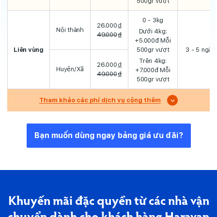
500gr vượt
0 - 3kg
26.000
đ
Nội thành
Dưới 4kg:
49.000
đ
+5.000đ Mỗi
Liên vùng
500gr vượt
3 - 5 ngày
Trên 4kg:
26.000
đ
Huyện/Xã
+7.000đ Mỗi
49.000
đ
500gr vượt
Tham khảo các phí dịch vụ cộng thêm
Bạn muốn dùng ngay bảng giá ưu đãi?
Khuyến mãi đặc quyền từ các nhà vận