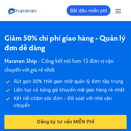
Bắt đầu miễn phí
Giảm 50% chi phí giao hàng - Quản lý
đơn dễ dàng
Haravan Ship
- Cổng kết nối hơn 15 đơn vị vận
chuyển với giá rẻ nhất
Rút gọn 30% thời gian nhờ quản lý đơn tập trung
Liên tục có bảng giá khuyến mãi giao hàng rẻ nhất
Kết nối chăm sóc đơn - đối soát với nhà vận
chuyển
Đăng ký tư vấn MIỄN PHÍ