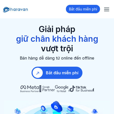
bán hàng đa kênh
Bắt đầu miễn phí
xây dựng Website
tăng chuyển đổi
Giải pháp
giữ chân khách hàng
bán hàng đa kênh
vượt trội
Bán hàng dễ dàng từ online đến offline
Bắt đầu miễn phí