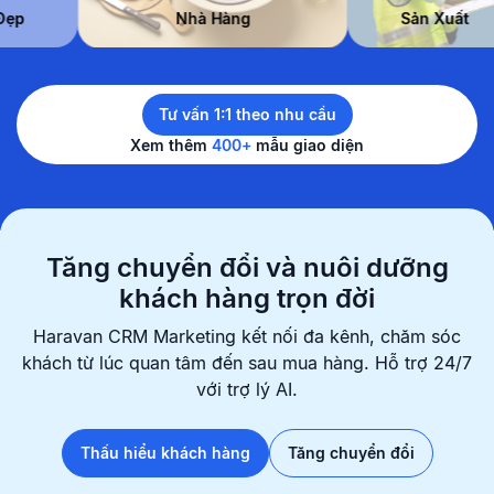
Làm Đẹp
Nhà Hàng
Sản Xu
Tư vấn 1:1 theo nhu cầu
Xem thêm
400+
mẫu giao diện
Tăng chuyển đổi và nuôi dưỡng
khách hàng trọn đời
Haravan CRM Marketing kết nối đa kênh, chăm sóc
khách từ lúc quan
tâm đến sau mua hàng. Hỗ trợ 24/7
với trợ lý AI.
Thấu hiểu khách hàng
Tăng chuyển đổi