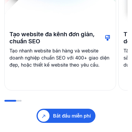
Tạo website đa kênh đơn giản,
Th
chuẩn SEO
dễ
Tạo nhanh website bán hàng và website
Tăn
doanh nghiệp chuẩn SEO với 400+ giao diện
sản
đẹp, hoặc thiết kế website theo yêu cầu.
dụn
Bắt đầu miễn phí