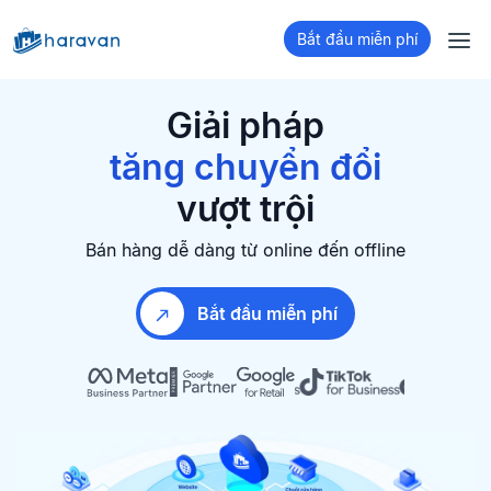
Bắt đầu miễn phí
bán hàng đa kênh
xây dựng Website
Giải pháp
tăng chuyển đổi
giữ chân khách hàng
vượt trội
bán hàng đa kênh
Bán hàng dễ dàng từ online đến offline
Bắt đầu miễn phí