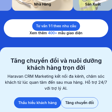
m Đẹp
Nhà Hàng
Sản Xuất
Tư vấn 1:1 theo nhu cầu
Xem thêm
400+
mẫu giao diện
Tăng chuyển đổi và nuôi dưỡng
khách hàng trọn đời
Haravan CRM Marketing kết nối đa kênh, chăm sóc
khách từ lúc quan
tâm đến sau mua hàng. Hỗ trợ 24/7
với trợ lý AI.
Thấu hiểu khách hàng
Tăng chuyển đổi