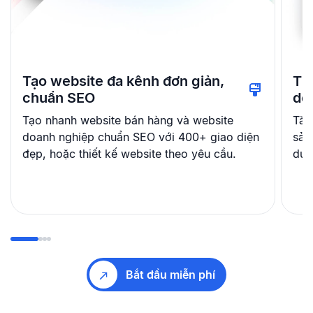
Tạo website đa kênh đơn giản,
Th
chuẩn SEO
dễ
Tạo nhanh website bán hàng và website
Tăn
doanh nghiệp chuẩn SEO với 400+ giao diện
sản
đẹp, hoặc thiết kế website theo yêu cầu.
dụn
Bắt đầu miễn phí