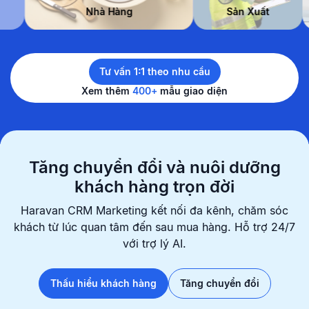
 Đẹp
Nhà Hàng
Sản Xuất
Tư vấn 1:1 theo nhu cầu
Xem thêm
400+
mẫu giao diện
Tăng chuyển đổi và nuôi dưỡng
khách hàng trọn đời
Haravan CRM Marketing kết nối đa kênh, chăm sóc
khách từ lúc quan
tâm đến sau mua hàng. Hỗ trợ 24/7
với trợ lý AI.
Thấu hiểu khách hàng
Tăng chuyển đổi