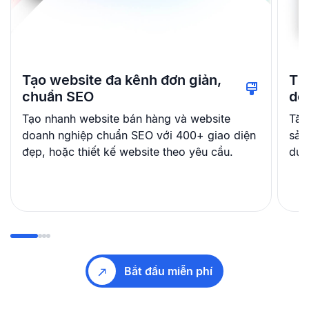
Tạo website đa kênh đơn giản,
Th
chuẩn SEO
dễ
Tạo nhanh website bán hàng và website
Tăn
doanh nghiệp chuẩn SEO với 400+ giao diện
sản
đẹp, hoặc thiết kế website theo yêu cầu.
dụn
Bắt đầu miễn phí