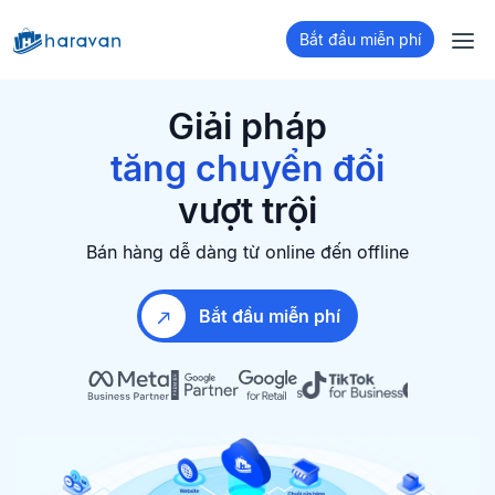
Bắt đầu miễn phí
bán hàng đa kênh
xây dựng Website
Giải pháp
tăng chuyển đổi
giữ chân khách hàng
vượt trội
bán hàng đa kênh
Bán hàng dễ dàng từ online đến offline
Bắt đầu miễn phí