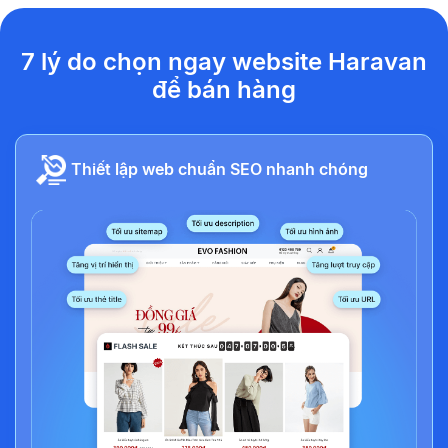
7 lý do chọn ngay website Haravan
để bán hàng
Thiết lập web chuẩn SEO nhanh chóng