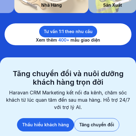
 Đẹp
Nhà Hàng
Sản Xuất
Tư vấn 1:1 theo nhu cầu
Xem thêm
400+
mẫu giao diện
Tăng chuyển đổi và nuôi dưỡng
khách hàng trọn đời
Haravan CRM Marketing kết nối đa kênh, chăm sóc
khách từ lúc quan
tâm đến sau mua hàng. Hỗ trợ 24/7
với trợ lý AI.
Thấu hiểu khách hàng
Tăng chuyển đổi