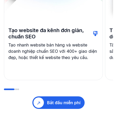
Tạo website đa kênh đơn giản,
Th
chuẩn SEO
dễ
Tạo nhanh website bán hàng và website
Tăn
doanh nghiệp chuẩn SEO với 400+ giao diện
sản
đẹp, hoặc thiết kế website theo yêu cầu.
dụn
Bắt đầu miễn phí