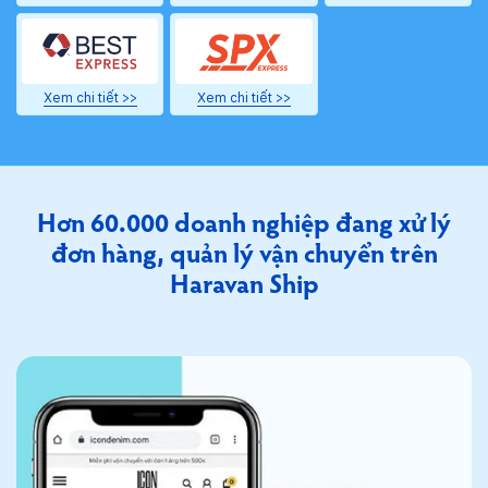
Xem chi tiết >>
Xem chi tiết >>
Hơn 60.000 doanh nghiệp đang
xử lý
đơn hàng, quản lý vận chuyển trên
Haravan Ship