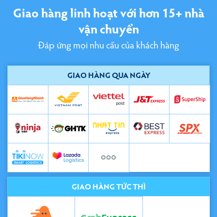
Giao hàng linh hoạt với hơn 15+ nhà
vận chuyển
Đáp ứng mọi nhu cầu của khách hàng
GIAO HÀNG QUA NGÀY
GIAO HÀNG TỨC THÌ