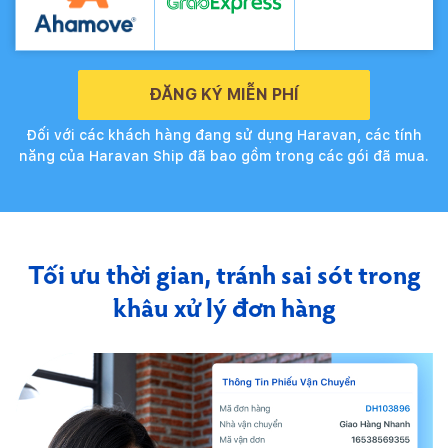
ĐĂNG KÝ MIỄN PHÍ
Đối với các khách hàng đang sử dụng Haravan, các tính
năng của Haravan Ship đã bao gồm trong các gói đã mua.
Tối ưu thời gian, tránh sai sót trong
khâu xử lý đơn hàng