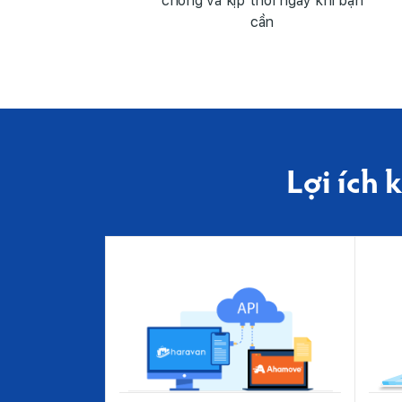
chóng và kịp thời ngay khi bạn
cần
Lợi ích