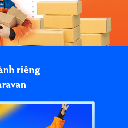
ành riêng
aravan