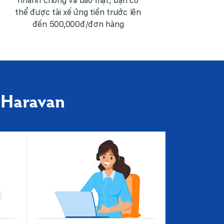
nhanh chóng và bảo mật, bạn có
thể được tài xế ứng tiền trước lên
đến 500,000đ/đơn hàng
 Haravan