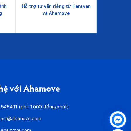
ành
Hỗ trợ tư vấn riêng từ Haravan
g
và Ahamove
 hệ với Ahamove
.5454.11 (phí: 1.000 đồng/phút)
port@ahamove.com
.ahamove.com