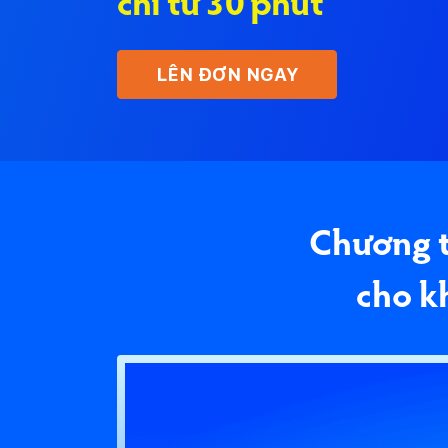
chỉ từ 30 phút
LÊN ĐƠN NGAY
Chương t
cho k