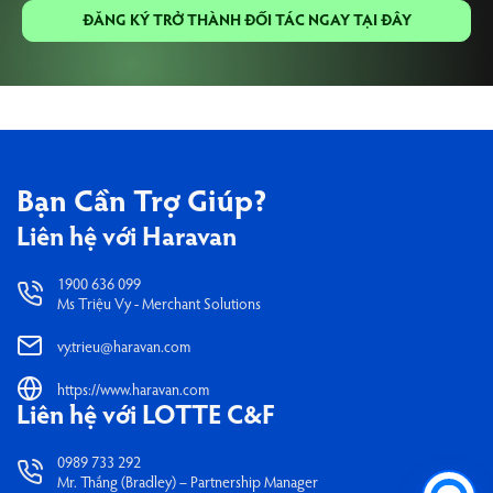
ĐĂNG KÝ TRỞ THÀNH ĐỐI TÁC NGAY TẠI ĐÂY
Bạn Cần
Trợ Giúp?
Liên hệ với Haravan
1900 636 099
Ms Triệu Vy - Merchant Solutions
vy.trieu@haravan.com
https://www.haravan.com
Liên hệ với LOTTE C&F
0989 733 292
Mr. Thắng (Bradley) – Partnership Manager