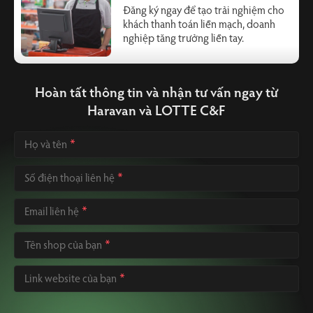
Đăng ký ngay để tạo trải nghiệm cho
khách thanh toán liền mạch, doanh
nghiệp tăng trưởng liền tay.
Hoàn tất thông tin và nhận tư vấn ngay từ
Haravan và LOTTE C&F
Họ và tên
Số điện thoại liên hệ
Email liên hệ
Tên shop của bạn
Link website của bạn