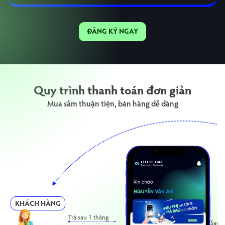
ĐĂNG KÝ NGAY
Quy trình thanh toán đơn giản
Mua sắm thuận tiện, bán hàng dễ dàng
KHÁCH HÀNG
Trả sau 1 tháng
Sau k