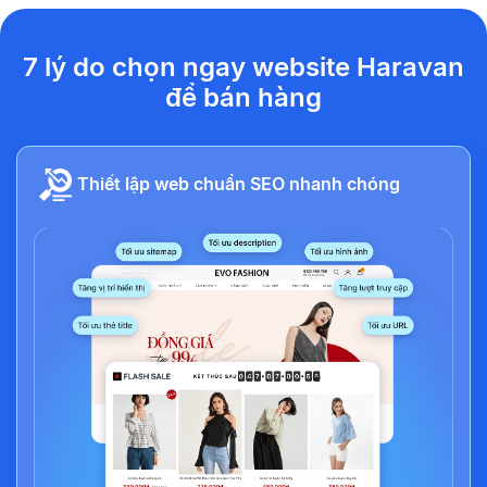
7 lý do chọn ngay website Haravan
để bán hàng
Thiết lập web chuẩn SEO nhanh chóng