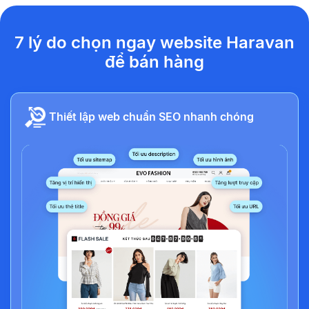
7 lý do chọn ngay website Haravan
để bán hàng
Thiết lập web chuẩn SEO nhanh chóng