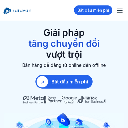
Bắt đầu miễn phí
bán hàng đa kênh
xây dựng Website
Giải pháp
tăng chuyển đổi
giữ chân khách hàng
vượt trội
bán hàng đa kênh
Bán hàng dễ dàng từ online đến offline
Bắt đầu miễn phí