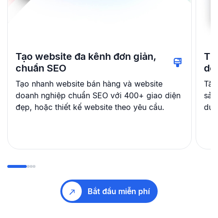
Tạo website đa kênh đơn giản,
Th
chuẩn SEO
dễ
Tạo nhanh website bán hàng và website
Tăn
doanh nghiệp chuẩn SEO với 400+ giao diện
sản
đẹp, hoặc thiết kế website theo yêu cầu.
dụn
Bắt đầu miễn phí