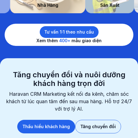
Đẹp
Nhà Hàng
Sản Xuất
Tư vấn 1:1 theo nhu cầu
Xem thêm
400+
mẫu giao diện
Tăng chuyển đổi và nuôi dưỡng
khách hàng trọn đời
Haravan CRM Marketing kết nối đa kênh, chăm sóc
khách từ lúc quan
tâm đến sau mua hàng. Hỗ trợ 24/7
với trợ lý AI.
Thấu hiểu khách hàng
Tăng chuyển đổi